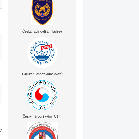
Česká rada dětí a mládeže
Sdružení sportovních svazů
Český národní výbor CTIF
7