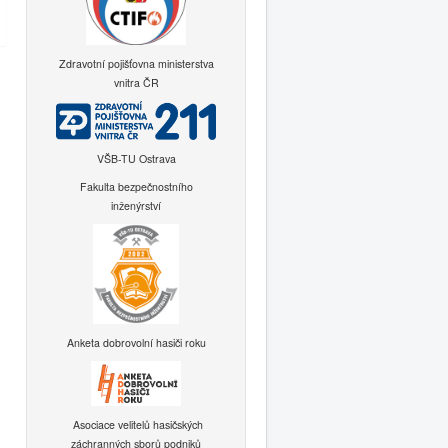
Zdravotní pojišťovna ministerstva
vnitra ČR
VŠB-TU Ostrava
Fakulta bezpečnostního
inženýrství
Anketa dobrovolní hasiči roku
Asociace velitelů hasičských
záchranných sborů podniků