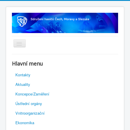
Úvodní stránka
Hlavní menu
Rejstřík sportu
Kontakty
Novelizace Stanov SH ČMS
Aktuality
Plán činnosti 2026
Koncepce/Zaměření
Kalendář akcí
Ústřední orgány
Výhody pro členy
Vnitroorganizační
Portál REDENOX
Ekonomika