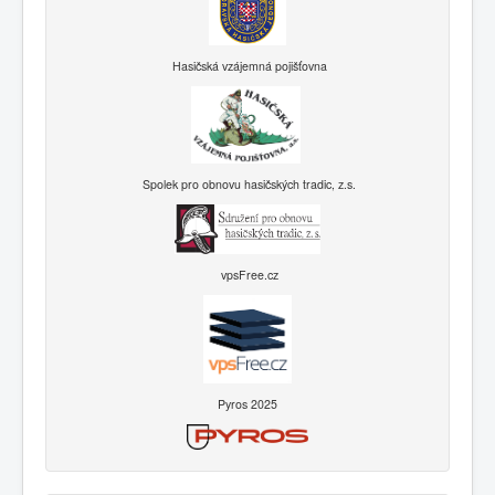
Hasičská vzájemná pojišťovna
Spolek pro obnovu hasičských tradic, z.s.
vpsFree.cz
Pyros 2025