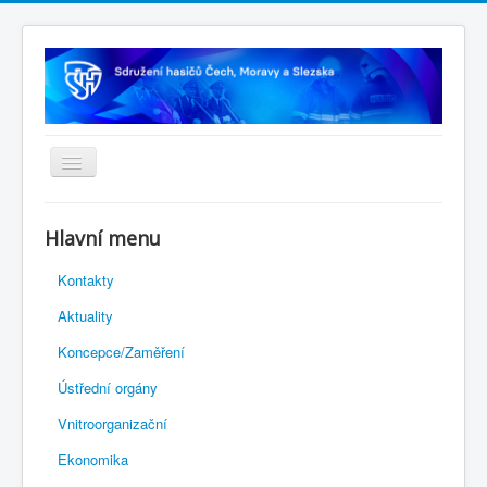
Úvodní stránka
Hlavní menu
Rejstřík sportu
Kontakty
Novelizace Stanov SH ČMS
Aktuality
Plán činnosti 2026
Koncepce/Zaměření
Kalendář akcí
Ústřední orgány
Výhody pro členy
Vnitroorganizační
Portál REDENOX
Ekonomika