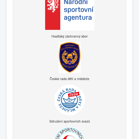
Hasičský záchranný sbor
Česká rada dětí a mládeže
Sdružení sportovních svazů