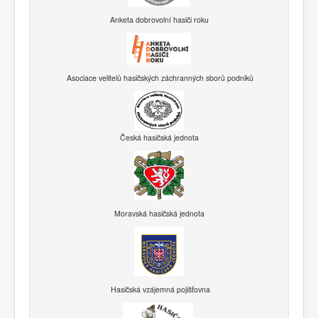
Anketa dobrovolní hasiči roku
Asociace velitelů hasičských záchranných sborů podniků
Česká hasičská jednota
Moravská hasičská jednota
Hasičská vzájemná pojišťovna