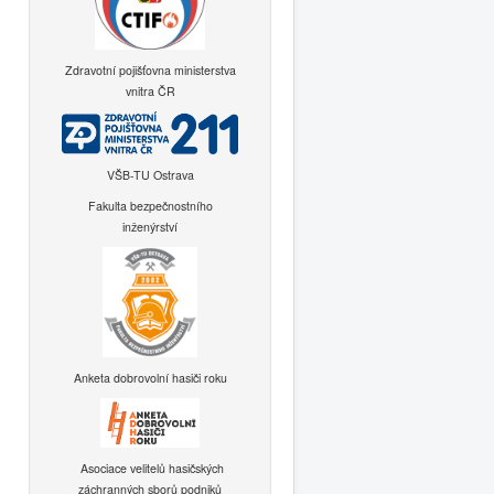
Zdravotní pojišťovna ministerstva
vnitra ČR
VŠB-TU Ostrava
Fakulta bezpečnostního
inženýrství
Anketa dobrovolní hasiči roku
Asociace velitelů hasičských
záchranných sborů podniků