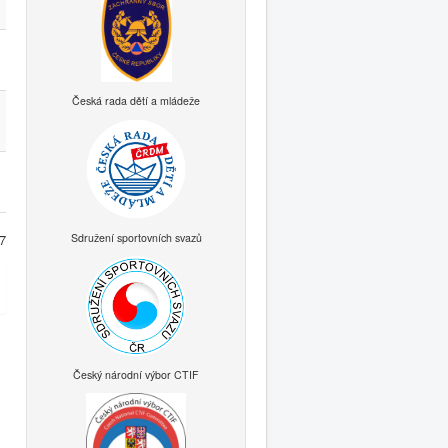
Česká rada dětí a mládeže
7
Sdružení sportovních svazů
Český národní výbor CTIF