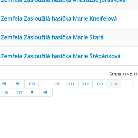
Zemřela Zasloužilá hasička Marie Kneifelová
Zemřela Zasloužilá hasička Marie Stará
Zemřela Zasloužilá hasička Marie Štěpánková
Strana 114 z 11
108
...
110
111
112
113
114
...
116
117