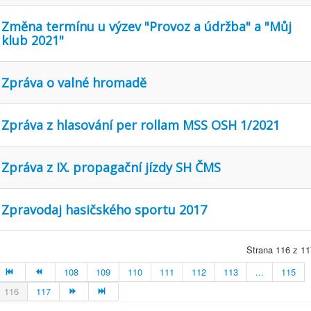
Změna termínu u výzev "Provoz a údržba" a "Můj
klub 2021"
Zpráva o valné hromadě
Zpráva z hlasování per rollam MSS OSH 1/2021
Zpráva z IX. propagační jízdy SH ČMS
Zpravodaj hasičského sportu 2017
Strana 116 z 11
108
109
110
111
112
113
...
115
116
117