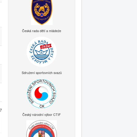
Česká rada dětí a mládeže
Sdružení sportovních svazů
7
Český národní výbor CTIF