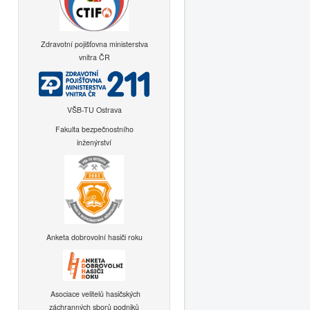
Zdravotní pojišťovna ministerstva
vnitra ČR
VŠB-TU Ostrava
Fakulta bezpečnostního
inženýrství
Anketa dobrovolní hasiči roku
Asociace velitelů hasičských
záchranných sborů podniků