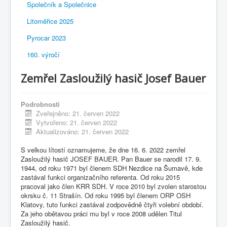
Společník a Společnice
Litoměřice 2025
Pyrocar 2023
160. výročí
Zemřel Zasloužilý hasič Josef Bauer
Podrobnosti
Zveřejněno: 21. červen 2022
Vytvořeno: 21. červen 2022
Aktualizováno: 21. červen 2022
S velkou lítostí oznamujeme, že dne 16. 6. 2022 zemřel
Zasloužilý hasič JOSEF BAUER. Pan Bauer se narodil 17. 9.
1944, od roku 1971 byl členem SDH Nezdice na Šumavě, kde
zastával funkci organizačního referenta. Od roku 2015
pracoval jako člen KRR SDH. V roce 2010 byl zvolen starostou
okrsku č. 11 Strašín. Od roku 1995 byl členem ORP OSH
Klatovy, tuto funkci zastával zodpovědně čtyři volební období.
Za jeho obětavou práci mu byl v roce 2008 udělen Titul
Zasloužilý hasič.