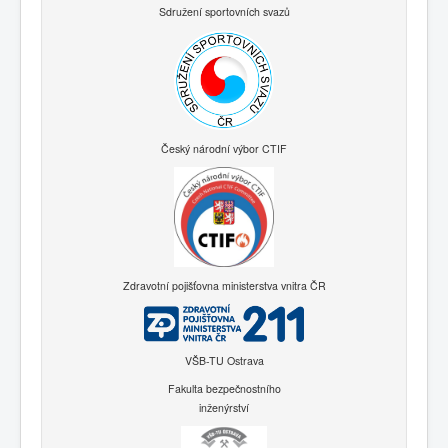
Sdružení sportovních svazů
Český národní výbor CTIF
Zdravotní pojišťovna ministerstva vnitra ČR
VŠB-TU Ostrava
Fakulta bezpečnostního
inženýrství