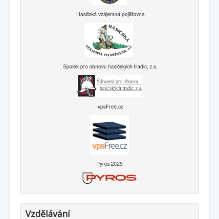
Hasičská vzájemná pojišťovna
Spolek pro obnovu hasičských tradic, z.s.
vpsFree.cz
Pyros 2025
Vzdělávání