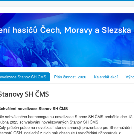
ovelizace Stanov SH ČMS
Plán činnosti 2026
Kalendář akcí
Výho
Stanovy SH ČMS
Schválení novelizace Stanov SH ČMS
Dle schváleného harmonogramu novelizace Stanov SH ČMS proběhlo dne 12.
dubna 2025 schvalování novelizovaných Stanov SH ČMS.
Celý průběh práce na novelizaci stanov shrunují prezentace pro Shromáždění
starostů OSH, poslední z nich pak obsahuje i vypořádání připomínek z