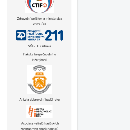
Zdravotní pojišťovna ministerstva
vnitra ČR
VŠB-TU Ostrava
Fakulta bezpečnostního
inženýrství
Anketa dobrovolní hasiči roku
Asociace velitelů hasičských
záchranných sborů podniků