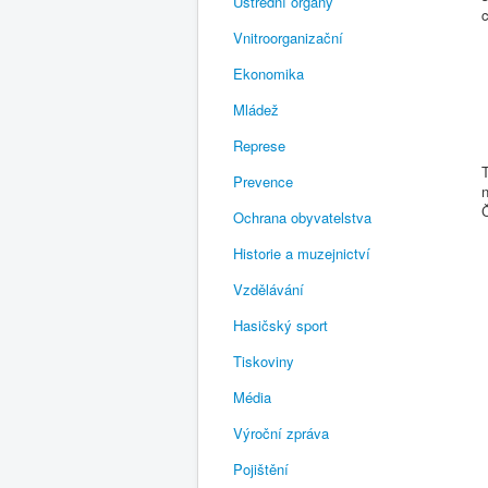
Ústřední orgány
c
Vnitroorganizační
Ekonomika
Mládež
Represe
T
Prevence
Ochrana obyvatelstva
Historie a muzejnictví
Vzdělávání
Hasičský sport
Tiskoviny
Média
Výroční zpráva
Pojištění