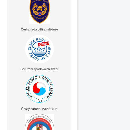
Česká rada dětí a mládeže
Sdružení sportovních svazů
Český národní výbor CTIF