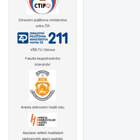
Zdravotní pojišťovna ministerstva
vnitra ČR
VŠB-TU Ostrava
Fakulta bezpečnostního
inženýrství
Anketa dobrovolní hasiči roku
Asociace velitelů hasičských
záchranných sborů podniků