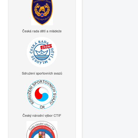
Česká rada dětí a mládeže
Sdružení sportovních svazů
Český národní výbor CTIF