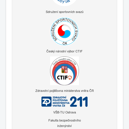
Sdružení sportovních svazů
Český národní výbor CTIF
Zdravotní pojišťovna ministerstva vnitra ČR
VŠB-TU Ostrava
Fakulta bezpečnostního
inženýrství