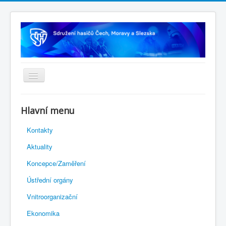
Úvodní stránka
Hlavní menu
Rejstřík sportu
Kontakty
Novelizace Stanov SH ČMS
Aktuality
Plán činnosti 2026
Koncepce/Zaměření
Kalendář akcí
Ústřední orgány
Výhody pro členy
Vnitroorganizační
Portál REDENOX
Ekonomika