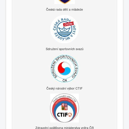
Česká rada dětí a mládeže
Sdružení sportovních svazů
Český národní výbor CTIF
Zdravotní pojišťovna ministerstva vnitra ČR