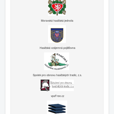
Moravská hasičská jednota
Hasičská vzájemná pojišťovna
Spolek pro obnovu hasičských tradic, z.s.
vpsFree.cz