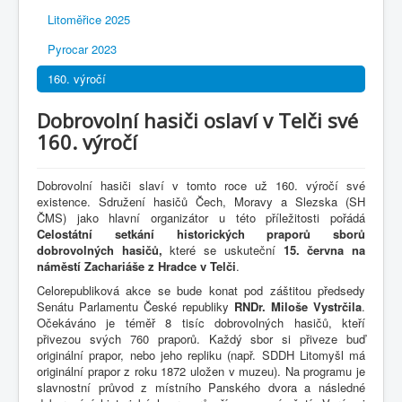
Litoměřice 2025
Pyrocar 2023
160. výročí
Dobrovolní hasiči oslaví v Telči své
160. výročí
Dobrovolní hasiči slaví v tomto roce už 160. výročí své
existence. Sdružení hasičů Čech, Moravy a Slezska (SH
ČMS) jako hlavní organizátor u této příležitosti pořádá
Celostátní setkání historických praporů sborů
dobrovolných hasičů,
které se uskuteční
15. června na
náměstí Zachariáše z Hradce v Telči
.
Celorepubliková akce se bude konat pod záštitou předsedy
Senátu Parlamentu České republiky
RNDr. Miloše Vystrčila
.
Očekáváno je téměř 8 tisíc dobrovolných hasičů, kteří
přivezou svých 760 praporů. Každý sbor si přiveze buď
originální prapor, nebo jeho repliku (např. SDDH Litomyšl má
originální prapor z roku 1872 uložen v muzeu). Na programu je
slavnostní průvod z místního Panského dvora a následné