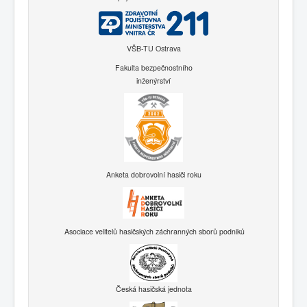
VŠB-TU Ostrava
Fakulta bezpečnostního
inženýrství
Anketa dobrovolní hasiči roku
Asociace velitelů hasičských záchranných sborů podniků
Česká hasičská jednota