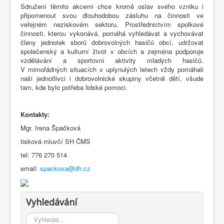
Sdružení těmito akcemi chce kromě oslav svého vzniku i
připomenout svou dlouhodobou zásluhu na činnosti ve
veřejném neziskovém sektoru. Prostřednictvím spolkové
činnosti, kterou vykonává, pomáhá vyhledávat a vychovávat
členy jednotek sborů dobrovolných hasičů obcí, udržovat
společenský a kulturní život v obcích a zejména podporuje
vzdělávání a sportovní aktivity mladých hasičů.
V mimořádných situacích v uplynulých letech vždy pomáhali
naši jednotlivci i dobrovolnické skupiny včetně dětí, všude
tam, kde bylo potřeba lidské pomoci.
Kontakty:
Mgr. Irena Špačková
tisková mluvčí SH ČMS
tel: 776 270 514
email:
spackova@dh.cz
Vyhledávání
Vyhledávání...