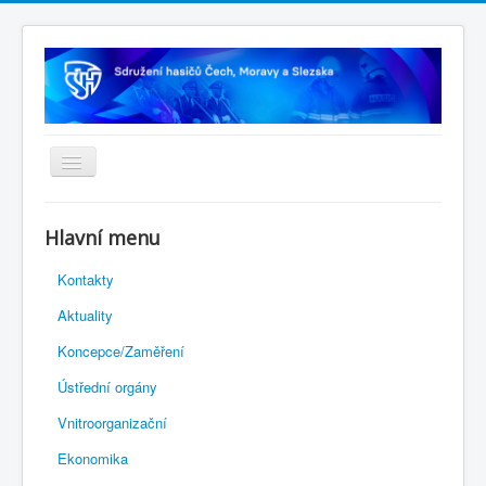
Úvodní stránka
Hlavní menu
Rejstřík sportu
Kontakty
Novelizace Stanov SH ČMS
Aktuality
Plán činnosti 2026
Koncepce/Zaměření
Kalendář akcí
Ústřední orgány
Výhody pro členy
Vnitroorganizační
Portál REDENOX
Ekonomika