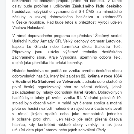
dekorování historických praporů přímo na náměstí. V rámci
oslav bude probíhat i udělování
Záslužného řádu českého
hasičstva
, nejvyššího vyznamenání SH ČMS za mimořádné
zásluhy o rozvoj dobrovolného hasičstva a záchranářů
v České republice. Řád bude letos u příležitosti výročí udělen
Václavu Holáskovi.
V rámci doprovodného programu se představí Žesťový sextet
Ústřední hudby Armády ČR, Velký dechový orchestr Letovice,
kapela Le Granda nebo šermířská škola Ballestra Telč.
Připraveny jsou ukázky výškové techniky Hasičského
záchranného sboru Kraje Vysočina, územního odboru Telč,
stejně jako přehlídka historické techniky.
Historie hasičstva se počítá od vzniku prvního českého sboru
dobrovolných hasičů, který byl založen
22. května
v roce 1864
v Hostinci Na Sladovně ve Velvarech
. Jednalo se o skutečně
první český organizovaný sbor se všemi doklady, jehož
zakladatelem byl mladý obchodník
Karel Krohn
. Dobrovolných
hasičů bylo tehdy při svém vzniku 51. V druhé polovině 19.
století bylo obecně velmi v módě být členem spolku a možná
proto se hasiči nezrodili náhodně a najednou a často existovali
v rámci jiných spolků nebo jako samostatná jednotka
k ochraně proti ohni. Jen těžko jde určit přesná časová
hranice, kdy konkrétně některé sbory vznikly, a tak jsou
určující data přijetí stanov nebo jejich schválení úřady.