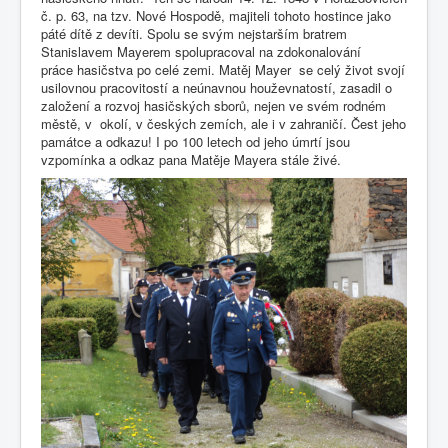
č. p. 63, na tzv. Nové Hospodě, majiteli tohoto hostince jako
páté dítě z devíti. Spolu se svým nejstarším bratrem
Stanislavem Mayerem spolupracoval na zdokonalování
práce hasičstva po celé zemi. Matěj Mayer se celý život svojí
usilovnou pracovitostí a neúnavnou houževnatostí, zasadil o
založení a rozvoj hasičských sborů, nejen ve svém rodném
městě, v okolí, v českých zemích, ale i v zahraničí. Čest jeho
památce a odkazu! I po 100 letech od jeho úmrtí jsou
vzpomínka a odkaz pana Matěje Mayera stále živé.