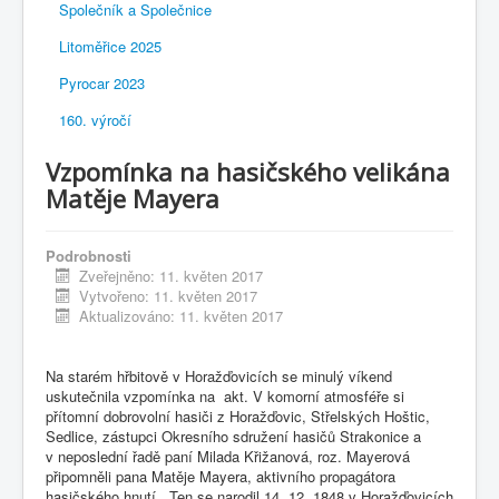
Společník a Společnice
Litoměřice 2025
Pyrocar 2023
160. výročí
Vzpomínka na hasičského velikána
Matěje Mayera
Podrobnosti
Zveřejněno: 11. květen 2017
Vytvořeno: 11. květen 2017
Aktualizováno: 11. květen 2017
Na starém hřbitově v Horažďovicích se minulý víkend
uskutečnila vzpomínka na akt. V komorní atmosféře si
přítomní dobrovolní hasiči z Horažďovic, Střelských Hoštic,
Sedlice, zástupci Okresního sdružení hasičů Strakonice a
v neposlední řadě paní Milada Křižanová, roz. Mayerová
připomněli pana Matěje Mayera, aktivního propagátora
hasičského hnutí. Ten se narodil 14. 12. 1848 v Horažďovicích