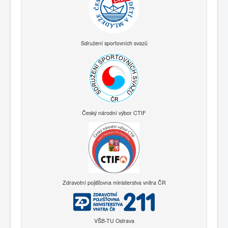
Sdružení sportovních svazů
Český národní výbor CTIF
Zdravotní pojišťovna ministerstva vnitra ČR
VŠB-TU Ostrava