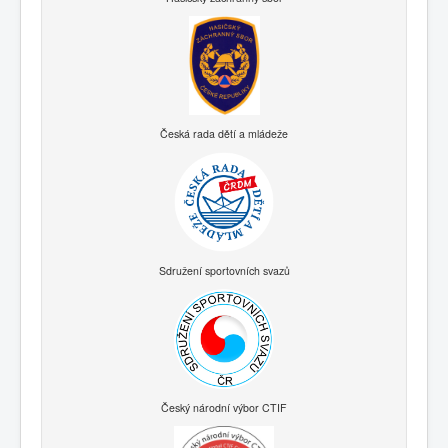
Česká rada dětí a mládeže
Sdružení sportovních svazů
Český národní výbor CTIF