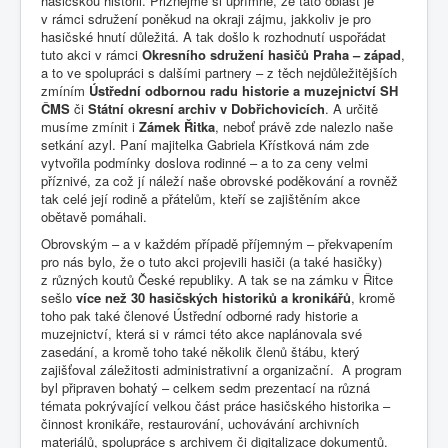
hasičskou historii. Přiznejme si upřímně, že tato oblast je
v rámci sdružení poněkud na okraji zájmu, jakkoliv je pro
hasičské hnutí důležitá. A tak došlo k rozhodnutí uspořádat
tuto akci v rámci
Okresního sdružení hasičů Praha – západ
,
a to ve spolupráci s dalšími partnery – z těch nejdůležitějších
zmíním
Ústřední odbornou radu historie a muzejnictví SH
ČMS
či
Státní okresní archiv v Dobřichovicích
. A určitě
musíme zmínit i
Zámek Řitka
, neboť právě zde nalezlo naše
setkání azyl. Paní majitelka Gabriela Křístková nám zde
vytvořila podmínky doslova rodinné – a to za ceny velmi
příznivé, za což jí náleží naše obrovské poděkování a rovněž
tak celé její rodině a přátelům, kteří se zajištěním akce
obětavě pomáhali.
Obrovským – a v každém případě příjemným – překvapením
pro nás bylo, že o tuto akci projevili hasiči (a také hasičky)
z různých koutů České republiky. A tak se na zámku v Řitce
sešlo
více než 30 hasičských historiků a kronikářů
, kromě
toho pak také členové Ústřední odborné rady historie a
muzejnictví, která si v rámci této akce naplánovala své
zasedání, a kromě toho také několik členů štábu, který
zajišťoval záležitosti administrativní a organizační. A program
byl připraven bohatý – celkem sedm prezentací na různá
témata pokrývající velkou část práce hasičského historika –
činnost kronikáře, restaurování, uchovávání archivních
materiálů, spolupráce s archivem či digitalizace dokumentů.