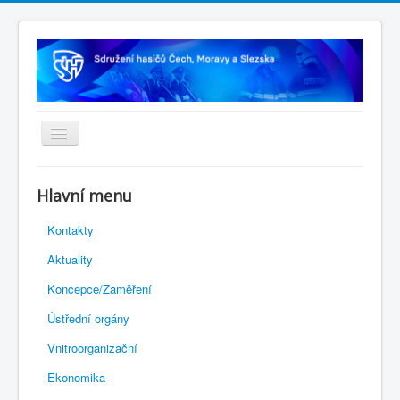
Úvodní stránka
Hlavní menu
Rejstřík sportu
Kontakty
Novelizace Stanov SH ČMS
Aktuality
Plán činnosti 2026
Koncepce/Zaměření
Kalendář akcí
Ústřední orgány
Výhody pro členy
Vnitroorganizační
Portál REDENOX
Ekonomika