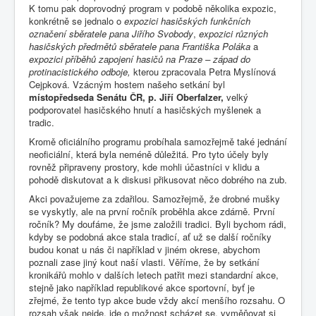
K tomu pak doprovodný program v podobě několika expozic,
konkrétně se jednalo o
expozici hasičských funkčních
označení sběratele pana Jiřího Svobody
,
expozici různých
hasičských předmětů sběratele pana Františka Poláka
a
expozici příběhů zapojení hasičů na Praze – západ do
protinacistického odboje,
kterou zpracovala Petra Myslínová
Cejpková. Vzácným hostem našeho setkání byl
místopředseda Senátu ČR, p. Jiří Oberfalzer,
velký
podporovatel hasičského hnutí a hasičských myšlenek a
tradic.
Kromě oficiálního programu probíhala samozřejmě také jednání
neoficiální, která byla neméně důležitá. Pro tyto účely byly
rovněž připraveny prostory, kde mohli účastníci v klidu a
pohodě diskutovat a k diskusi přikusovat něco dobrého na zub.
Akci považujeme za zdařilou. Samozřejmě, že drobné mušky
se vyskytly, ale na první ročník proběhla akce zdárně. První
ročník? My doufáme, že jsme založili tradici. Byli bychom rádi,
kdyby se podobná akce stala tradicí, ať už se další ročníky
budou konat u nás či například v jiném okrese, abychom
poznali zase jiný kout naší vlasti. Věříme, že by setkání
kronikářů mohlo v dalších letech patřit mezi standardní akce,
stejně jako například republikové akce sportovní, byť je
zřejmé, že tento typ akce bude vždy akcí menšího rozsahu. O
rozsah však nejde, jde o možnost scházet se, vyměňovat si