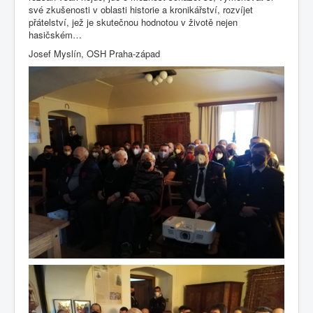
své zkušenosti v oblasti historie a kronikářství, rozvíjet
přátelství, jež je skutečnou hodnotou v životě nejen
hasičském…
Josef Myslín, OSH Praha-západ