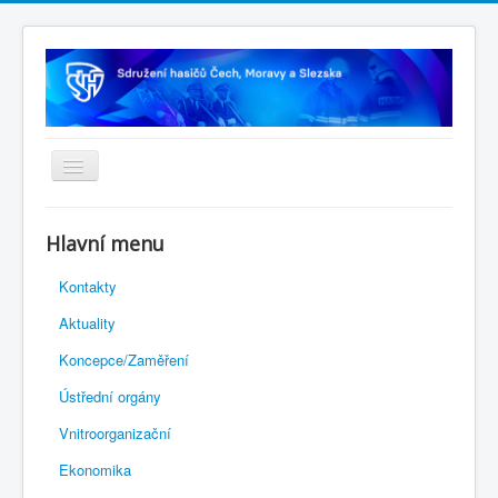
Úvodní stránka
Hlavní menu
Rejstřík sportu
Kontakty
Novelizace Stanov SH ČMS
Aktuality
Plán činnosti 2026
Koncepce/Zaměření
Kalendář akcí
Ústřední orgány
Výhody pro členy
Vnitroorganizační
Portál REDENOX
Ekonomika