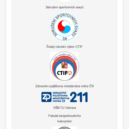
Sdružení sportovních svazů
Český národní výbor CTIF
Zdravotní pojišťovna ministerstva vnitra ČR
VŠB-TU Ostrava
Fakulta bezpečnostního
inženýrství