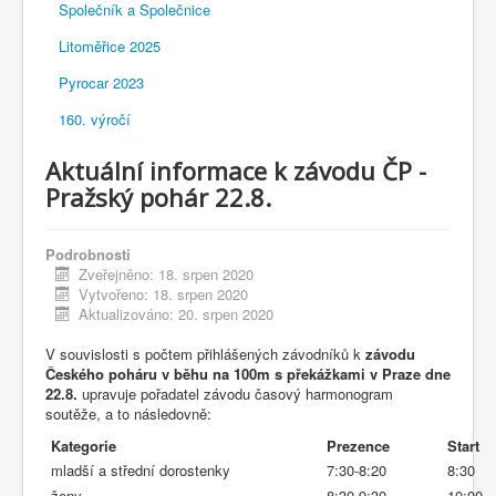
Společník a Společnice
Litoměřice 2025
Pyrocar 2023
160. výročí
Aktuální informace k závodu ČP -
Pražský pohár 22.8.
Podrobnosti
Zveřejněno: 18. srpen 2020
Vytvořeno: 18. srpen 2020
Aktualizováno: 20. srpen 2020
V souvislosti s počtem přihlášených závodníků k
závodu
Českého poháru v běhu na 100m s překážkami v Praze dne
22.8.
upravuje pořadatel závodu časový harmonogram
soutěže, a to následovně:
Kategorie
Prezence
Start
mladší a střední dorostenky
7:30-8:20
8:30
ženy
8:30-9:30
10:00