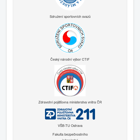
Sdružení sportovních svazů
Český národní výbor CTIF
Zdravotní pojišťovna ministerstva vnitra ČR
VŠB-TU Ostrava
Fakulta bezpečnostního