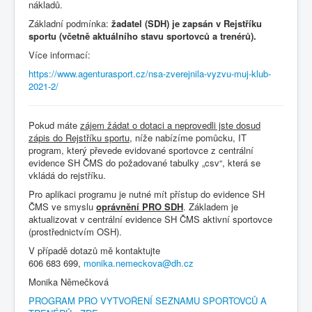
nákladů.
Základní podmínka:
žadatel (SDH) je zapsán v Rejstříku
sportu (včetně aktuálního stavu sportovců a trenérů).
Více informací:
https://www.agenturasport.cz/nsa-zverejnila-vyzvu-muj-klub-
2021-2/
Pokud máte
zájem žádat o dotaci a neprovedli jste dosud
zápis do Rejstříku sportu
, níže nabízíme pomůcku, IT
program, který převede evidované sportovce z centrální
evidence SH ČMS do požadované tabulky „csv“, která se
vkládá do rejstříku.
Pro aplikaci programu je nutné mít přístup do evidence SH
ČMS ve smyslu
oprávnění PRO SDH
. Základem je
aktualizovat v centrální evidence SH ČMS aktivní sportovce
(prostřednictvím OSH).
V případě dotazů mě kontaktujte
606 683 699,
monika.nemeckova@dh.cz
Monika Němečková
PROGRAM PRO VYTVOŘENÍ SEZNAMU SPORTOVCŮ A