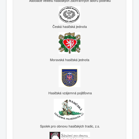
Asociace velitelů hasičských záchranných sborů podniků
Česká hasičská jednota
Moravská hasičská jednota
Hasičská vzájemná pojišťovna
Spolek pro obnovu hasičských tradic, z.s.