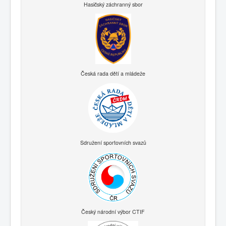
Hasičský záchranný sbor
Česká rada dětí a mládeže
Sdružení sportovních svazů
Český národní výbor CTIF