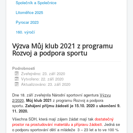
Společník a Společnice
Litoměřice 2025
Pyrocar 2023
160. výročí
Výzva Můj klub 2021 z programu
Rozvoj a podpora sportu
Podrobnosti
Zveřejněno: 23. září 2020
Vytvořeno: 22. září 2020
Aktualizováno: 23. září 2020
Dne 18. září zveřejnila Národní sportovní agentura
Výzvu
2/2020
,
Můj klub 2021
z programu Rozvoj a podpora
sportu.
Zahájení příjmu žádostí je 15.10. 2020
a
ukončení 9.
11. 2020.
Všechna SDH, která mají zájem žádat mají tak
dostatečný
prostor na prostudování materiálu a přípravu žádosti.
Jedná se
o podporu sportování dětí a mládeže 3 – 23 let a to ve 100 %