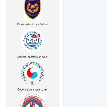
Česká rada dětí a mládeže
Sdružení sportovních svazů
Český národní výbor CTIF