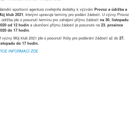
Národní sportovní agentura zveřejnila dodatky k výzvám
Provoz a údržba a
Můj klub 2021
, kterými upravuje termíny pro podání žádostí. U výzvy Provoz
 údržba jde o posunutí termínu pro zahájení příjmu žádostí
na 30. listopadu
2020 od 12 hodin
a ukončení příjmu žádostí je posunuto na
23. prosince
2020 do 17 hodin
.
U výzvy Můj klub 2021 jde o posunutí lhůty pro podávání žádostí až do
27.
listopadu do 17 hodin.
VÍCE INFORMACÍ ZDE