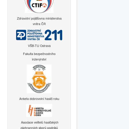
Zdravotní pojišťovna ministerstva
vnitra ČR
VŠB-TU Ostrava
Fakulta bezpečnostního
inženýrství
Anketa dobrovolní hasiči roku
Asociace velitelů hasičských
záchranných sborů podniků