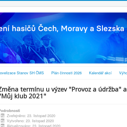
ovelizace Stanov SH ČMS
Plán činnosti 2026
Kalendář akcí
Výho
Změna termínu u výzev "Provoz a údržba" a
"Můj klub 2021"
Podrobnosti
Zveřejněno: 23. listopad 2020
Vytvořeno: 23. listopad 2020
Aktualizováno: 23. listopad 2020