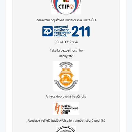
Zdravotní pojišťovna ministerstva vnitra ČR
VŠB-TU Ostrava
Fakulta bezpečnostního
inženýrství
Anketa dobrovolní hasiči roku
Asociace velitelů hasičských záchranných sborů podniků