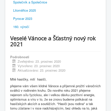
Společník a Společnice
Litoměřice 2025
Pyrocar 2023
160. výročí
Veselé Vánoce a Šťastný nový rok
2021
Podrobnosti
Zveřejněno: 23. prosinec 2020
Vytvořeno: 23. prosinec 2020
Aktualizováno: 23. prosinec 2020
Milé hasičky, milí hasiči,
přejeme vám všem klidné Vánoce a příjemné prožití vánočních
svátků v rodinném kruhu. Do nového roku 2021 přejeme
nejenom sílu fyzickou, ale i velkou dávku pozitivní energie,
optimismus a víru v to, že se znovu budeme potkávat na
hasičských akcích a soutěžích. "Hasiči jsou rodina" a tak
tomu zůstane i v roce nadcházejícím, bez ohledu na to, jaká