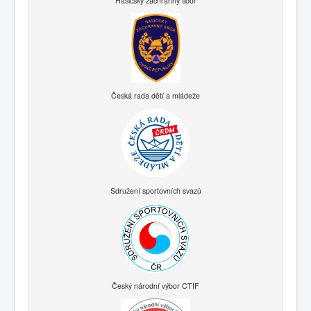
Hasičský záchranný sbor
Česká rada dětí a mládeže
Sdružení sportovních svazů
Český národní výbor CTIF