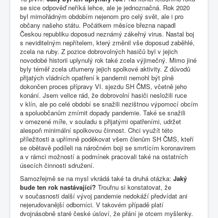
se sice odpověď neříká lehce, ale je jednoznačná. Rok 2020
byl mimořádným obdobím nejenom pro celý svět, ale i pro
občany našeho státu. Počátkem měsíce března napadl
Českou republiku doposud neznámý zákeřný virus. Nastal boj
s neviditelným nepřítelem, který změnil vše doposud zaběhlé,
zcela na ruby. Z pozice dobrovolných hasičů byl v jejich
novodobé historii uplynulý rok také zcela výjimečný. Mimo jiné
byly téměř zcela utlumeny jejich spolkové aktivity. Z důvodů
přijatých vládních opatření k pandemii nemohl být plně
dokončen proces přípravy VI. sjezdu SH ČMS, včetně jeho
konání. Jsem velice rád, že dobrovolní hasiči nesložili ruce
v klín, ale po celé období se snažili nezištnou výpomocí obcím
a spoluobčanům zmírnit dopady pandemie. Také se snažili
v omezené míře, v souladu s přijatými opatřeními, udržet
alespoň minimální spolkovou činnost. Chci využít této
příležitosti a upřímně poděkovat všem členům SH ČMS, kteří
se obětavě podíleli na náročném boji se smrtícím koronavirem
a v rámci možností a podmínek pracovali také na ostatních
úsecích činnosti sdružení.
Samozřejmě se na mysl vkrádá také ta druhá otázka:
Jaký
bude ten rok nastávající?
Troufnu si konstatovat, že
v současnosti další vývoj pandemie nedokáží předvídat ani
nejerudovanější odborníci. V takovém případě platí
dvojnásobně staré české úsloví, že přání je otcem myšlenky.