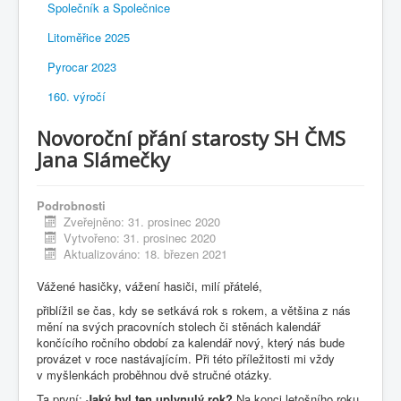
Společník a Společnice
Litoměřice 2025
Pyrocar 2023
160. výročí
Novoroční přání starosty SH ČMS
Jana Slámečky
Podrobnosti
Zveřejněno: 31. prosinec 2020
Vytvořeno: 31. prosinec 2020
Aktualizováno: 18. březen 2021
Vážené hasičky, vážení hasiči, milí přátelé,
přiblížil se čas, kdy se setkává rok s rokem, a většina z nás
mění na svých pracovních stolech či stěnách kalendář
končícího ročního období za kalendář nový, který nás bude
provázet v roce nastávajícím. Při této příležitosti mi vždy
v myšlenkách proběhnou dvě stručné otázky.
Ta první:
Jaký byl ten uplynulý rok?
Na konci letošního roku