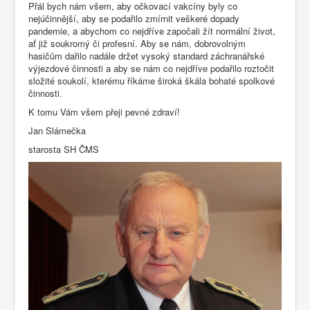
Přál bych nám všem, aby očkovací vakcíny byly co
nejúčinnější, aby se podařilo zmírnit veškeré dopady
pandemie, a abychom co nejdříve započali žít normální život,
ať již soukromý či profesní. Aby se nám, dobrovolným
hasičům dařilo nadále držet vysoký standard záchranářské
výjezdové činnosti a aby se nám co nejdříve podařilo roztočit
složité soukolí, kterému říkáme široká škála bohaté spolkové
činnosti.
K tomu Vám všem přeji pevné zdraví!
Jan Slámečka
starosta SH ČMS