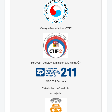
Český národní výbor CTIF
Zdravotní pojišťovna ministerstva vnitra ČR
VŠB-TU Ostrava
Fakulta bezpečnostního
inženýrství