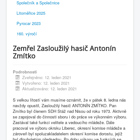
Společník a Společnice
Litoměřice 2025
Pyrocar 2023
160. výročí
Zemřel Zasloužilý hasič Antonín
Zmítko
Podrobnosti
Zveřejněno: 12. leden 2021
Vytvořeno: 12. leden 2021
Aktualizováno: 12. leden 2021
S velkou lítostí vám musíme oznámit, že v pátek 8. ledna nás
navždy opustil, Zasloužilý hasič ANTONÍN ZMÍTKO. Pan
Zmítko byl členem SDH Stáž nad Nisou od roku 1973. Aktivně
se zapojoval do činnosti sboru i do práce ve výkonném výboru.
Zastával také funkci velitele a vedoucího mládeže. Dále
pracoval ve výboru okrsku Liberec, okresní komise mládeže a
zároveň byl spoluzakladatelem okresní komise dorostu, jejíž
byl dlouholetým předsedou. Po dobu výkonu ve funkcích se