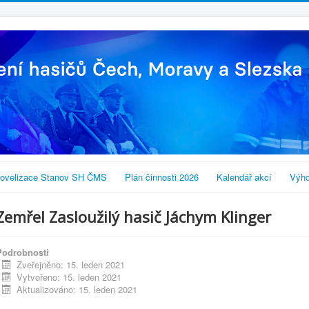
ovelizace Stanov SH ČMS
Plán činnosti 2026
Kalendář akcí
Výho
Zemřel Zasloužilý hasič Jáchym Klinger
Podrobnosti
Zveřejněno: 15. leden 2021
Vytvořeno: 15. leden 2021
Aktualizováno: 15. leden 2021