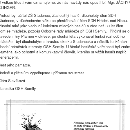
S velkou lítostí vám oznamujeme, že nás navždy nás opustil br. Mgr. JÁCHY
KLINGER.
rofesí byl učitel ZŠ Studenec, Zasloužilý hasič, dlouholetý člen SDH
Studenec, v důchodovém věku po přestěhování člen SDH Hrádek nad Nisou.
ůsobil také jako vedoucí kolektivu mladých hasičů a více než 30 let člen
komise mládeže, později Odborné rady mládeže při OSH Semily. Přičinil se o
zavedení hry Plamen v okrese, po dlouhá léta vykonával funkci rozhodčího
mládeže, byl dlouholetým starostou okrsku Studenecko a několik funkčních
období náměstek starosty OSH Semily. U široké hasičské veřejnosti byl zná
ejména jako ochotný a komunikativní člověk, kterého si vážili hasiči napříč
generacemi.
Čest jeho památce.
Rodině a přátelům vyjadřujeme upřímnou soustrast.
Klára Slavíková
starostka OSH Semily