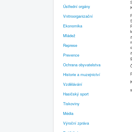
Ústřední orgány
P
Vnitroorganizační
Ekonomika
P
Mládež
Represe
z
Prevence
Ochrana obyvatelstva
Historie a muzejnictví
Vzdělávání
Hasičský sport
Tiskoviny
Média
Výroční zpráva