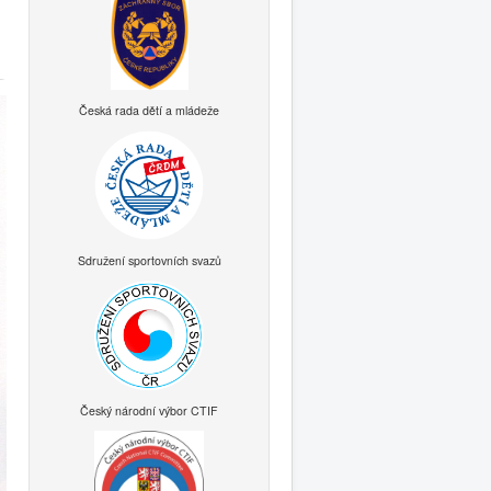
Česká rada dětí a mládeže
Sdružení sportovních svazů
Český národní výbor CTIF