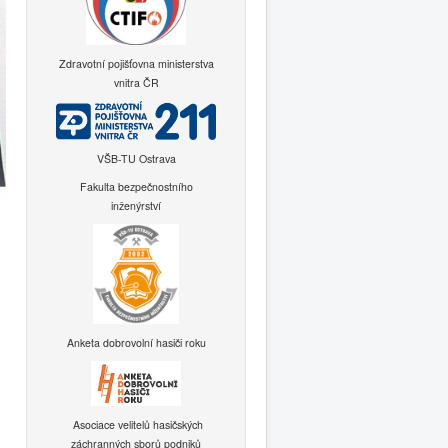
Zdravotní pojišťovna ministerstva
vnitra ČR
VŠB-TU Ostrava
Fakulta bezpečnostního
inženýrství
Anketa dobrovolní hasiči roku
Asociace velitelů hasičských
záchranných sborů podniků