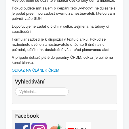
Vše potřebné se dozvíte v článku České rady dětí a mládeže.
Pokud budete mít
zájem o čerpání této „výhody“,
nejdůležitější
je podat písemnou žádost svému zaměstnavateli, kterou vám
potvrdí vaše SDH.
Doporučujeme žádat o 5 dní v celku, zejména na tábory či
soustředění.
Formulář žádosti je k dispozici v textu článku. Pokud se
rozhodnete svého zaměstnavatele o těchto 5 dnů navíc
požádat, učiňte tak dostatečně včas před plánovanou akcí.
V případě dotazů piště do poradny ČRDM, odkaz je úplně na
konci článku.
ODKAZ NA ČLÁNEK ČRDM
Vyhledávání
Vyhledávání...
Facebook