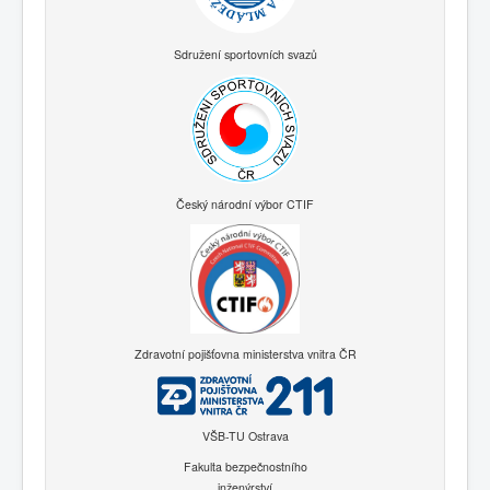
Sdružení sportovních svazů
Český národní výbor CTIF
Zdravotní pojišťovna ministerstva vnitra ČR
VŠB-TU Ostrava
Fakulta bezpečnostního
inženýrství