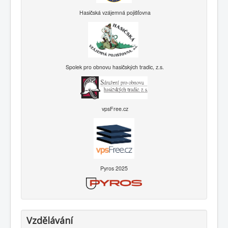
Hasičská vzájemná pojišťovna
Spolek pro obnovu hasičských tradic, z.s.
vpsFree.cz
Pyros 2025
Vzdělávání