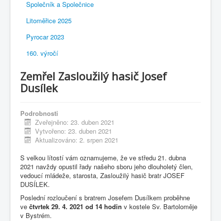
Společník a Společnice
Litoměřice 2025
Pyrocar 2023
160. výročí
Zemřel Zasloužilý hasič Josef
Dusílek
Podrobnosti
Zveřejněno: 23. duben 2021
Vytvořeno: 23. duben 2021
Aktualizováno: 2. srpen 2021
S velkou lítostí vám oznamujeme, že ve středu 21. dubna
2021 navždy opustil řady našeho sboru jeho dlouholetý člen,
vedoucí mládeže, starosta, Zasloužilý hasič bratr JOSEF
DUSÍLEK.
Poslední rozloučení s bratrem Josefem Dusílkem proběhne
ve
čtvrtek 29. 4. 2021
od 14 hodin
v kostele Sv. Bartoloměje
v Bystrém.