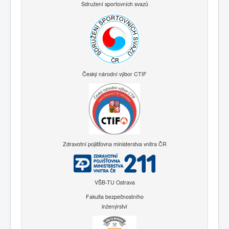
Sdružení sportovních svazů
Český národní výbor CTIF
Zdravotní pojišťovna ministerstva vnitra ČR
VŠB-TU Ostrava
Fakulta bezpečnostního
inženýrství