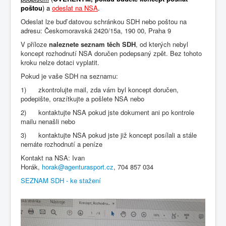
poštou
) a
odeslat na NSA
.
Odeslat lze buď datovou schránkou SDH nebo poštou na
adresu: Českomoravská 2420/15a, 190 00, Praha 9
V příloze
naleznete seznam těch SDH
, od kterých nebyl
koncept rozhodnutí NSA doručen podepsaný zpět. Bez tohoto
kroku nelze dotaci vyplatit.
Pokud je vaše SDH na seznamu:
1) zkontrolujte mail, zda vám byl koncept doručen,
podepište, orazítkujte a pošlete NSA nebo
2) kontaktujte NSA pokud jste dokument ani po kontrole
mailu nenašli nebo
3) kontaktujte NSA pokud jste již koncept posílali a stále
nemáte rozhodnutí a peníze
Kontakt na NSA: Ivan
Horák,
horak@agenturasport.cz
, 704 857 034
SEZNAM SDH - ke stažení