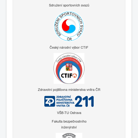
Sdružení sportovních svazů
Český národní výbor CTIF
Zdravotní pojišťovna ministerstva vnitra ČR
VŠB-TU Ostrava
Fakulta bezpečnostního
inženýrství