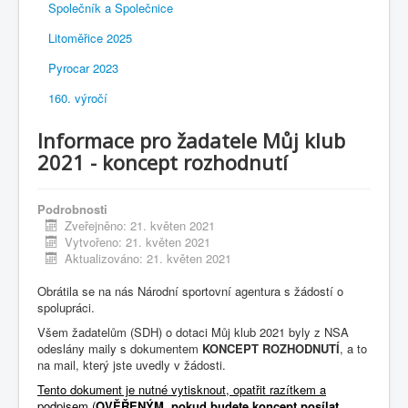
Společník a Společnice
Litoměřice 2025
Pyrocar 2023
160. výročí
Informace pro žadatele Můj klub
2021 - koncept rozhodnutí
Podrobnosti
Zveřejněno: 21. květen 2021
Vytvořeno: 21. květen 2021
Aktualizováno: 21. květen 2021
Obrátila se na nás Národní sportovní agentura s žádostí o
spolupráci.
Všem žadatelům (SDH) o dotaci Můj klub 2021 byly z NSA
odeslány maily s dokumentem
KONCEPT ROZHODNUTÍ
, a to
na mail, který jste uvedly v žádosti.
Tento dokument je nutné vytisknout, opatřit razítkem a
podpisem
(
OVĚŘENÝM, pokud budete koncept posílat