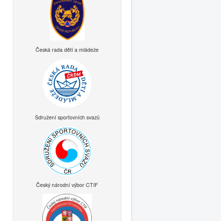
Česká rada dětí a mládeže
Sdružení sportovních svazů
Český národní výbor CTIF