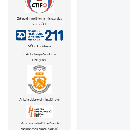
Zdravotní pojišťovna ministerstva
vnitra ČR
VŠB-TU Ostrava
Fakulta bezpečnostního
inženýrství
Anketa dobrovolní hasiči roku
Asociace velitelů hasičských
záchranných sborů podniků