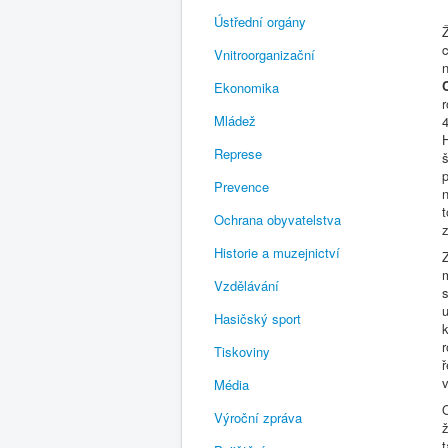
Ústřední orgány
c
Vnitroorganizační
n
Ekonomika
r
Mládež
4
H
Represe
p
Prevence
n
t
Ochrana obyvatelstva
Historie a muzejnictví
Z
m
Vzdělávání
s
Hasičský sport
k
Tiskoviny
ř
v
Média
O
Výroční zpráva
ž
t