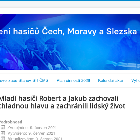
ovelizace Stanov SH ČMS
Plán činnosti 2026
Kalendář akcí
Výho
Mladí hasiči Robert a Jakub zachovali
chladnou hlavu a zachránili lidský život
Podrobnosti
Zveřejněno: 9. červen 2021
Vytvořeno: 9. červen 2021
Aktualizováno: 9. červen 2021