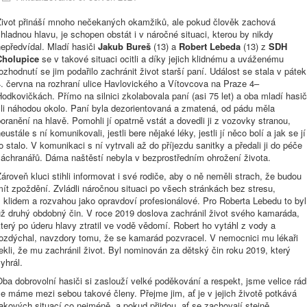
Život přináší mnoho nečekaných okamžiků, ale pokud člověk zachová
hladnou hlavu, je schopen obstát i v náročné situaci, kterou by nikdy
epředvídal. Mladí hasiči
Jakub Bureš
(13) a
Robert Lebeda
(13) z
SDH
Cholupice
se v takové situaci ocitli a díky jejich klidnému a uváženému
ozhodnutí se jim podařilo zachránit život starší paní. Událost se stala v pátek
. června na rozhraní ulice Havlovického a Vítovcova na Praze 4–
odkovičkách. Přímo na silnici zkolabovala paní (asi 75 let) a oba mladí hasič
šli náhodou okolo. Paní byla dezorientovaná a zmatená, od pádu měla
oranění na hlavě. Pomohli jí opatrně vstát a dovedli ji z vozovky stranou,
eustále s ní komunikovali, jestli bere nějaké léky, jestli jí něco bolí a jak se jí
o stalo. V komunikaci s ní vytrvali až do příjezdu sanitky a předali ji do péče
záchranářů. Dáma naštěstí nebyla v bezprostředním ohrožení života.
ároveň kluci stihli informovat i své rodiče, aby o ně neměli strach, že budou
ít zpoždění. Zvládli náročnou situaci po všech stránkách bez stresu,
 klidem a rozvahou jako opravdoví profesionálové. Pro Roberta Lebedu to byl
už druhý obdobný čin. V roce 2019 doslova zachránil život svého kamaráda,
terý po úderu hlavy ztratil ve vodě vědomí. Robert ho vytáhl z vody a
rozdýchal, navzdory tomu, že se kamarád pozvracel. V nemocnici mu lékaři
ekli, že mu zachránil život. Byl nominován za dětský čin roku 2019, který
yhrál.
ba dobrovolní hasiči si zaslouží velké poděkování a respekt, jsme velice rád
e máme mezi sebou takové členy. Přejme jim, ať je v jejich životě potkává
akových situací co nejméně, a pokud přijdou, ať se zachovají stejně