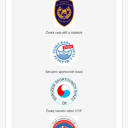
Česká rada dětí a mládeže
Sdružení sportovních svazů
Český národní výbor CTIF