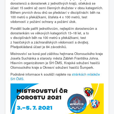
dorostenců a dorostenek z jednotlivých krajů, očekává se
účast 15 sedmi až osmi členných družstev v obou kategoriích.
Během prvních dvou dnů se představí v disciplínách: běh na
100 metrů s překážkami, štafeta 4 x 100 metrů, test
vědomostí z požární ochrany a požární útok.
Pondělí bude patřit jednotlivcům, nejlepším dorostencům a
dorostenkám ve věkových kategoriích 13–18 let, a to
v disciplínách běh na 100 metrů s překážkami, test
z hasičských a záchranářských vědomostí a dvojboj.
Předpokládaná účast je 84 závodníků.
Mistrovství se koná pod záštitou hejtmana Olomouckého kraje
Josefa Suchánka a starosty města Zábřeh Františka Johna.
Hlavním organizátorem je SH ČMS, Krajské sdružení hasičů
Olomouckého kraje a Okresní sdružení hasičů Šumperk.
Podrobné informace k soutěži najdete na
stránkách mládeže
SH ČMS.