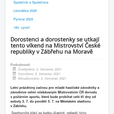
Společník a Společnice
Litoměřice 2025
Pyrocar 2023
160. výročí
Dorostenci a dorostenky se utkají
tento víkend na Mistrovství České
republiky v Zábřehu na Moravě
Podrobnosti
Zveřejněno: 2. červenec 2021
Vytvořeno: 2. červenec 2021
Aktualizováno: 2. červenec 2021
Letní prázdniny začnou pro mladé hasičské závodníky a
závodnice velmi očekávaným Mistrovstvím ČR dorostu
v požárním sportu, které bude probíhat celé tři dny od
soboty 3. 7. do pondělí 5. 7. na Městském stadionu
v Zábřehu.
Sportovního klání se budou účastnit, nejlepší týmy