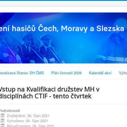
ovelizace Stanov SH ČMS
Plán činnosti 2026
Kalendář akcí
Výho
Vstup na Kvalifikaci družstev MH v
disciplínách CTIF - tento čtvrtek
Podrobnosti
Zveřejněno: 26. říjen 2021
Vytvořeno: 26. říjen 2021
Aktualizováno: 26. říjen 2021