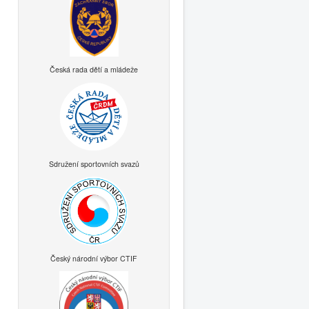
Česká rada dětí a mládeže
Sdružení sportovních svazů
Český národní výbor CTIF