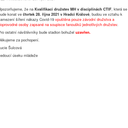
Upozorňujeme, že na
Kvalifikaci družstev MH v disciplínách CTIF
, která se
bude konat ve
čtvrtek 28. října 2021 v Hradci Králové
, budou ve vztahu k
zamezení šíření nákazy Covid-19
vpuštěna pouze závodní družstva a
doprovodné osoby zapsané na soupisce fanoušků jednotlivých družstev
.
Pro ostatní návštěvníky bude stadion bohužel
uzavřen.
Děkujeme za pochopení.
Lucie Šulcová
vedoucí úseku mládeže