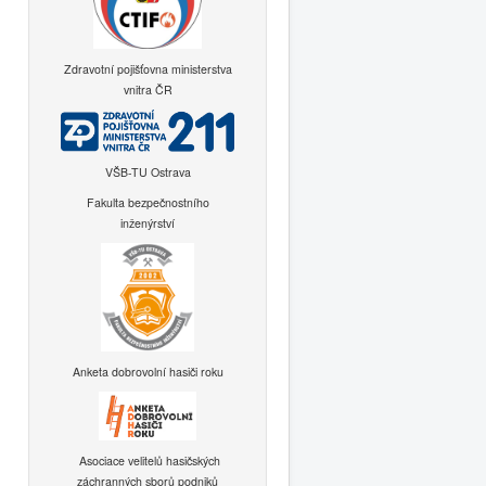
Zdravotní pojišťovna ministerstva
vnitra ČR
VŠB-TU Ostrava
Fakulta bezpečnostního
inženýrství
Anketa dobrovolní hasiči roku
Asociace velitelů hasičských
záchranných sborů podniků