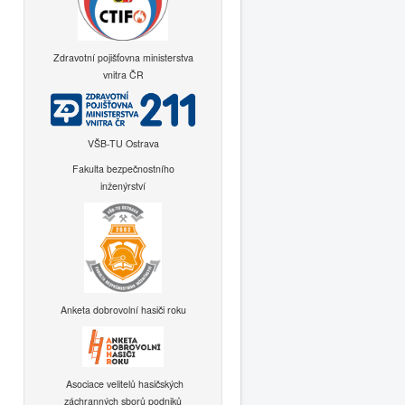
Zdravotní pojišťovna ministerstva
vnitra ČR
VŠB-TU Ostrava
Fakulta bezpečnostního
inženýrství
Anketa dobrovolní hasiči roku
Asociace velitelů hasičských
záchranných sborů podniků