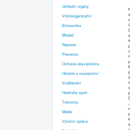
Ústřední orgány
s
Vnitroorganizační
r
C
Ekonomika
D
Mládež
Represe
p
n
Prevence
H
p
Ochrana obyvatelstva
Historie a muzejnictví
m
Vzdělávání
Hasičský sport
p
Tiskoviny
Média
p
Výroční zpráva
ú