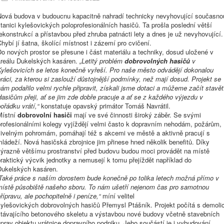
Nová budova v budoucnu kapacitně nahradí technicky nevyhovující současno
tanici kylešovických poloprofesionálních hasičů. Ta prošla poslední větší
ekonstrukcí a přístavbou před zhruba patnácti lety a dnes je už nevyhovující.
hybí jí šatna, školící místnost i zázemí pro cvičení.
o nových prostor se přesune i část materiálu a techniky, dosud uložené v
areálu Dukelských kasáren.
„Letitý problém
dobrovolných
hasičů
v
Kylešovicích se letos konečně vyřeší. Pro naše město odvádějí dokonalou
ráci, za kterou si zaslouží důstojnější podmínky, než mají dosud. Projekt se
ám podařilo velmi rychle připravit, získali jsme dotaci a můžeme začít stavět
asičům přeji, ať se jim zde dobře pracuje a ať se z každého výjezdu v
ořádku vrátí,“
konstatuje opavský primátor Tomáš Navrátil.
Místní
dobrovolní
hasiči
mají ve své činnosti široký záběr. Se svými
profesionálními kolegy vyjíždějí velmi často k dopravním nehodám, požárům,
živelným pohromám, pomáhají též s akcemi ve městě a aktivně pracují s
ládeží. Nová hasičská zbrojnice jim přinese hned několik benefitů. Díky
výrazně většímu prostranství před budovu budou moci provádět na místě
raktický výcvik jednotky a nemusejí k tomu přejíždět například do
Dukelských kasáren.
„Také práce s naším dorostem bude konečně po tolika letech možná přímo v
místě působiště našeho sboru. To nám ušetří nejenom čas pro samotnou
řípravu, ale pochopitelně i peníze,“
míní velitel
kylešovických
dobrovolných
hasičů
Přemysl Ptášník. Projekt počítá s demolic
stávajícího betonového skeletu a výstavbou nové budovy včetně stavebních
prav objektu vrátnice dopravního podniku. Jeho součástí je i vybudování