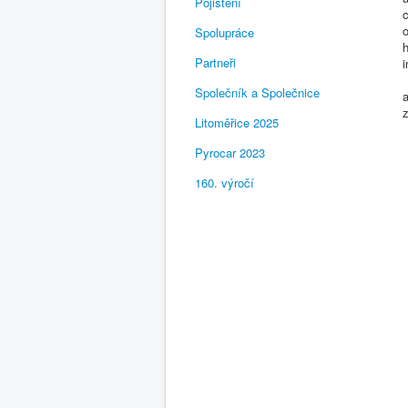
Pojištění
c
o
Spolupráce
h
Partneři
i
Společník a Společnice
a
z
Litoměřice 2025
Pyrocar 2023
160. výročí