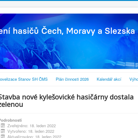
ovelizace Stanov SH ČMS
Plán činnosti 2026
Kalendář akcí
Výho
Stavba nové kylešovické hasičárny dostala
zelenou
Podrobnosti
Zveřejněno: 18. leden 2022
Vytvořeno: 18. leden 2022
Aktualizováno: 18. leden 2022