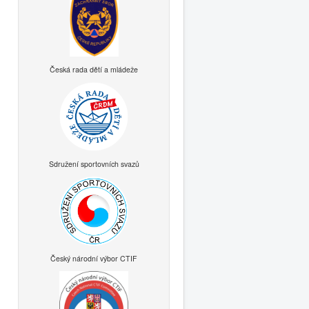
Česká rada dětí a mládeže
Sdružení sportovních svazů
Český národní výbor CTIF