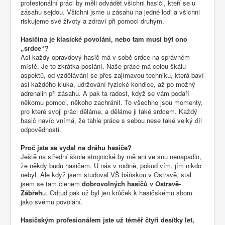
profesionální práci by měli odvádět všichni hasiči, kteří se u
zásahu sejdou. Všichni jsme u zásahu na jedné lodi a všichni
riskujeme své životy a zdraví při pomoci druhým.
Hasičina je klasické povolání, nebo tam musí být ono
„srdce“?
Asi každý opravdový hasič má v sobě srdce na správném
místě. Je to zkrátka poslání. Naše práce má celou škálu
aspektů, od vzdělávání se přes zajímavou techniku, která baví
asi každého kluka, udržování fyzické kondice, až po možný
adrenalin při zásahu. A pak ta radost, když se vám podaří
někomu pomoci, někoho zachránit. To všechno jsou momenty,
pro které svoji práci děláme, a děláme ji také srdcem. Každý
hasič navíc vnímá, že tahle práce s sebou nese také velký díl
odpovědnosti.
Proč jste se vydal na dráhu hasiče?
Ještě na střední škole strojnické by mě ani ve snu nenapadlo,
že někdy budu hasičem. U nás v rodině, pokud vím, jím nikdo
nebyl. Ale když jsem studoval VŠ báňskou v
Ostravě
, stal
jsem se tam členem
dobrovolných
hasičů
v Ostravě-
Zábřeh
u
. Odtud pak už byl jen krůček k hasičskému sboru
jako svému povolání.
Hasičským profesionálem jste už téměř čtyři desítky let,