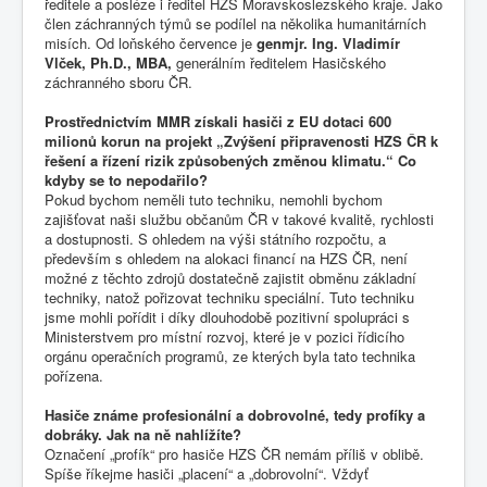
ředitele a posléze i ředitel
HZS Moravskoslezského kraje
. Jako
člen záchranných týmů se podílel na několika humanitárních
misích. Od loňského července je
genmjr. Ing. Vladimír
Vlček, Ph.D., MBA,
generálním ředitelem Hasičského
záchranného sboru ČR.
Prostřednictvím MMR získali hasiči z EU dotaci 600
milionů korun na projekt „Zvýšení připravenosti HZS ČR k
řešení a řízení rizik způsobených změnou klimatu.“ Co
kdyby se to nepodařilo?
Pokud bychom neměli tuto techniku, nemohli bychom
zajišťovat naši službu občanům ČR v takové kvalitě, rychlosti
a dostupnosti. S ohledem na výši státního rozpočtu, a
především s ohledem na alokaci financí na HZS ČR, není
možné z těchto zdrojů dostatečně zajistit obměnu základní
techniky, natož pořizovat techniku speciální. Tuto techniku
jsme mohli pořídit i díky dlouhodobě pozitivní spolupráci s
Ministerstvem pro místní rozvoj, které je v pozici řídicího
orgánu operačních programů, ze kterých byla tato technika
pořízena.
Hasiče známe profesionální a dobrovolné, tedy profíky a
dobráky. Jak na ně nahlížíte?
Označení „profík“ pro hasiče HZS ČR nemám příliš v oblibě.
Spíše říkejme hasiči „placení“ a „dobrovolní“. Vždyť