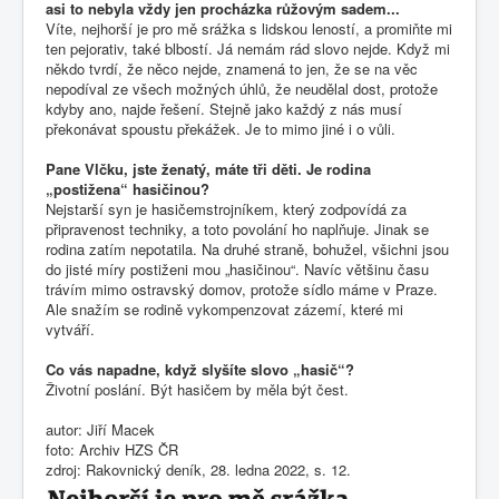
asi to nebyla vždy jen procházka růžovým sadem...
Víte, nejhorší je pro mě srážka s lidskou leností, a promiňte mi
ten pejorativ, také blbostí. Já nemám rád slovo nejde. Když mi
někdo tvrdí, že něco nejde, znamená to jen, že se na věc
nepodíval ze všech možných úhlů, že neudělal dost, protože
kdyby ano, najde řešení. Stejně jako každý z nás musí
překonávat spoustu překážek. Je to mimo jiné i o vůli.
Pane Vlčku, jste ženatý, máte tři děti. Je rodina
„postižena“ hasičinou?
Nejstarší syn je hasičemstrojníkem, který zodpovídá za
připravenost techniky, a toto povolání ho naplňuje. Jinak se
rodina zatím nepotatila. Na druhé straně, bohužel, všichni jsou
do jisté míry postiženi mou „hasičinou“. Navíc většinu času
trávím mimo ostravský domov, protože sídlo máme v
Praze
.
Ale snažím se rodině vykompenzovat zázemí, které mi
vytváří.
Co vás napadne, když slyšíte slovo „hasič“?
Životní poslání. Být hasičem by měla být čest.
autor: Jiří Macek
foto: Archiv HZS ČR
zdroj: Rakovnický deník, 28. ledna 2022, s. 12.