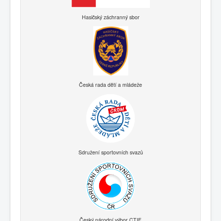
Hasičský záchranný sbor
Česká rada dětí a mládeže
Sdružení sportovních svazů
Český národní výbor CTIF