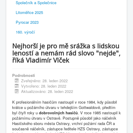
Společník a Společnice
Litoměřice 2025
Pyrocar 2023
160. výročí
Nejhorší je pro mě srážka s lidskou
leností a nemám rád slovo "nejde",
říká Vladimír Vlček
Podrobnosti
Zveřejněno: 28. leden 2022
Vytvořeno: 28. leden 2022
Aktualizováno: 28. leden 2022
K profesionálním hasičům nastoupil v roce 1984, kdy působil
krátce u požárního útvaru v tehdejším Gottwaldově, předtím
byl čtyři roky u
dobrovolných
hasičů
. V roce 1985 nastoupil k
požárnímu útvaru v
Ostravě
. Postupně působil jako náčelník
Hasičského sboru města
Ostravy
, vrchní požární rada ČR a
současně náčelník, zástupce ředitele HZS Ostravy, zástupce