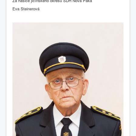
Za hasiče jičínského okresu SDH Nová Paka
Eva Steinerová