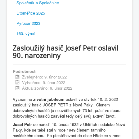
Společník a Společnice
Litoměřice 2025
Pyrocar 2023
160. výročí
Zasloužilý hasič Josef Petr oslavil
90. narozeniny
Podrobnosti
Zveřejněno: 9. únor 2022
Vytvořeno: 9. únor 2022
Aktualizováno: 9. únor 2022
Významné
životní jubileum
oslavil ve čtvrtek 10. 2. 2022
zasloužilý hasič JOSEF PETR z Nové Paky. Členem
dobrovolných hasičů je neuvěřitelných 73 let, práci ve sboru
dobrovolných hasičů zasvětil tedy celý svůj aktivní život.
Josef Petr
se narodil 10. února 1932 v Uhlířích nedaleko Nové
Paky, kde se také stal v roce 1949 členem tamního
hasičského sboru. Po přestěhování do obce Hřídelec v roce