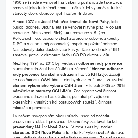
1956 se i nadále věnoval hasičskému poslání, zde také začal
pracovat jako funkcionář sboru – několik let vykonával funkci
starosty sboru dobrovolných hasičů Hřídelec.
V roce 1972 se Josef Petr přestěhoval
do Nové Paky
, kde
působí dodnes. Dlouhá léta se věnoval hlavně práci v oblasti
prevence. Absolvoval tříletý kurz prevence v Bílých
Poličanech, kde úspěšně složil závěrečné odborné zkoušky
DIPO a stal se z něj dobrovolný inspektor požární ochrany.
Následovaly další doškolovací kurzy. Dále až do roku 1991
zastával pozici v okresním štábu CO-PO okresu Jičín.
Mezi lety 1991 až 2015 byl
vedoucí odborné rady prevence
okresního sdružení hasičů Jičín a zároveň i
členem odborné
rady prevence krajského sdružení
hasičů KH kraje. Zapojil
se i do činnosti OSH Jičín – dlouhých 32 let (1983 – 2015) byl
členem výkonného výboru OSH Jičín
, v letech 2005 až 2015
náměstkem starosty OSH Jičín
. Zde organizoval činnost
okresního sdružení hasičů Jičín, pomáhal při zajištění
okresních i krajských kol postupových soutěží, činnosti
mládeže a prevence.
I v našem novopackém sboru působil hned od začátku
především v oblasti prevence. Dlouhé roky zastával funkci
preventisty MěÚ v Nové Pace
. V roce 1980 byl zvolen
starostou SDH Nová Paka
a tuto funkci vykonával až do roku
2005, dalších deset let byl náměstkem starosty. Ze své pozice