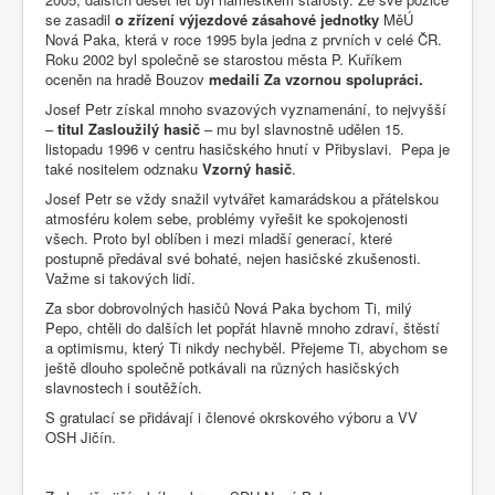
se zasadil
o zřízení výjezdové zásahové jednotky
MěÚ
Nová Paka, která v roce 1995 byla jedna z prvních v celé ČR.
Roku 2002 byl společně se starostou města P. Kuříkem
oceněn na hradě Bouzov
medailí Za vzornou spolupráci.
Josef Petr získal mnoho svazových vyznamenání, to nejvyšší
–
titul Zasloužilý hasič
– mu byl slavnostně udělen 15.
listopadu 1996 v centru hasičského hnutí v Přibyslavi. Pepa je
také nositelem odznaku
Vzorný hasič
.
Josef Petr se vždy snažil vytvářet kamarádskou a přátelskou
atmosféru kolem sebe, problémy vyřešit ke spokojenosti
všech. Proto byl oblíben i mezi mladší generací, které
postupně předával své bohaté, nejen hasičské zkušenosti.
Važme si takových lidí.
Za sbor dobrovolných hasičů Nová Paka bychom Ti, milý
Pepo, chtěli do dalších let popřát hlavně mnoho zdraví, štěstí
a optimismu, který Ti nikdy nechyběl. Přejeme Ti, abychom se
ještě dlouho společně potkávali na různých hasičských
slavnostech i soutěžích.
S gratulací se přidávají i členové okrskového výboru a VV
OSH Jičín.