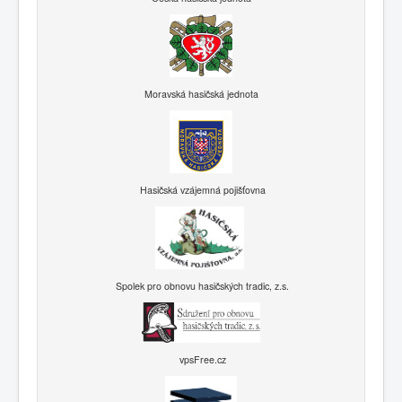
Moravská hasičská jednota
Hasičská vzájemná pojišťovna
Spolek pro obnovu hasičských tradic, z.s.
vpsFree.cz