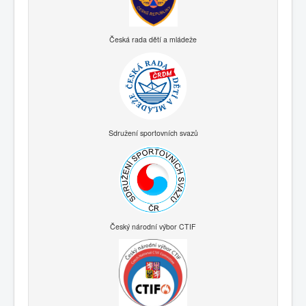
Česká rada dětí a mládeže
Sdružení sportovních svazů
Český národní výbor CTIF