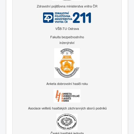
Zdravotní pojišťovna ministerstva vnitra ČR
VŠB-TU Ostrava
Fakulta bezpečnostního
inženýrství
Anketa dobrovolní hasiči roku
Asociace velitelů hasičských záchranných sborů podniků
Česká hasičská jednota