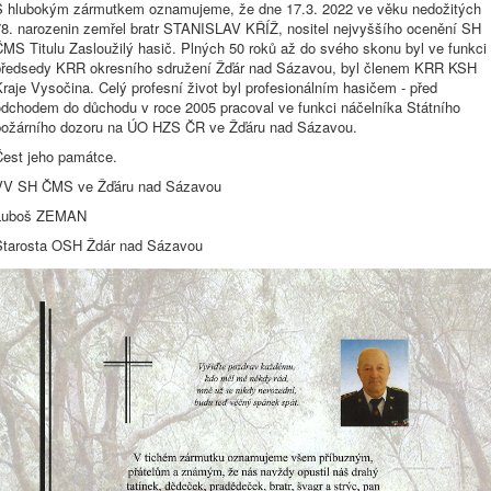
S hlubokým zármutkem oznamujeme, že dne 17.3. 2022 ve věku nedožitých
78. narozenin zemřel bratr STANISLAV KŘÍŽ, nositel nejvyššího ocenění SH
MS Titulu Zasloužilý hasič. Plných 50 roků až do svého skonu byl ve funkci
předsedy KRR okresního sdružení Žďár nad Sázavou, byl členem KRR KSH
raje Vysočina. Celý profesní život byl profesionálním hasičem - před
odchodem do důchodu v roce 2005 pracoval ve funkci náčelníka Státního
požárního dozoru na ÚO HZS ČR ve Žďáru nad Sázavou.
Čest jeho památce.
VV SH ČMS ve Žďáru nad Sázavou
Luboš ZEMAN
Starosta OSH Ždár nad Sázavou