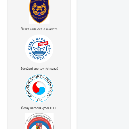
Česká rada dětí a mládeže
Sdružení sportovních svazů
Český národní výbor CTIF