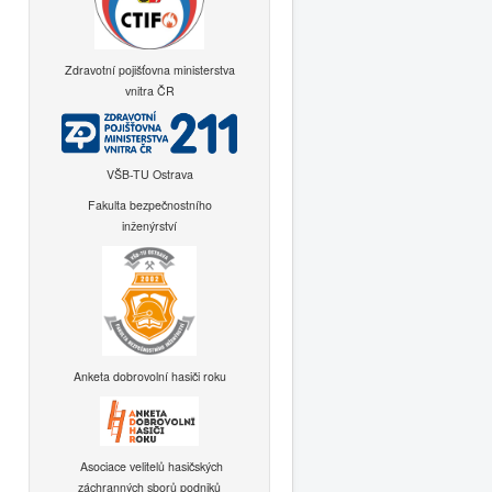
Zdravotní pojišťovna ministerstva
vnitra ČR
VŠB-TU Ostrava
Fakulta bezpečnostního
inženýrství
Anketa dobrovolní hasiči roku
Asociace velitelů hasičských
záchranných sborů podniků