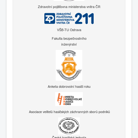
Zdravotní pojišťovna ministerstva vnitra ČR
VŠB-TU Ostrava
Fakulta bezpečnostního
inženýrství
Anketa dobrovolní hasiči roku
Asociace velitelů hasičských záchranných sborů podniků
Česká hasičská jednota