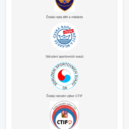
Česká rada dětí a mládeže
Sdružení sportovních svazů
Český národní výbor CTIF