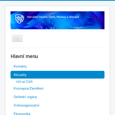
Úvodní stránka
Hlavní menu
Rejstřík sportu
Kontakty
Novelizace Stanov SH ČMS
Aktuality
Plán činnosti 2026
100 let ČSR
Kalendář akcí
Koncepce/Zaměření
Výhody pro členy
Ústřední orgány
Portál REDENOX
Vnitroorganizační
Ekonomika