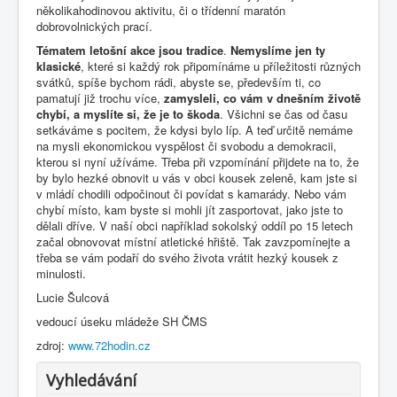
několikahodinovou aktivitu, či o třídenní maratón
dobrovolnických pra­cí.
Tématem letošní akce jsou tradice
.
Nemyslíme jen ty
klasické
, které si každý rok připomínáme u příležitosti různých
svátků, spíše bychom rádi, abyste se, především ti, co
pamatují již trochu více,
zamysleli, co vám v dnešním životě
chybí, a myslíte si, že je to škoda
. Všichni se čas od času
setkáváme s pocitem, že kdysi bylo líp. A teď určitě nemáme
na mysli ekonomickou vyspělost či svobodu a demokracii,
kterou si nyní užíváme. Třeba při vzpomínání přijdete na to, že
by bylo hezké obnovit u vás v obci kousek zeleně, kam jste si
v mládí chodili odpočinout či povídat s kamarády. Nebo vám
chybí místo, kam byste si mohli jít zasportovat, jako jste to
dělali dříve. V naší obci například sokolský oddíl po 15 letech
začal obnovovat místní atletické hřiště. Tak zavzpomínejte a
třeba se vám podaří do svého života vrátit hezký kousek z
minulosti.
Lucie Šulcová
vedoucí úseku mládeže SH ČMS
zdroj:
www.72hodin.cz
Vyhledávání