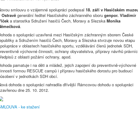
Novou smlouvu o vzájemné spolupráci podepsal
18. září v Hasičském muze
v Ostravě
generální ředitel Hasičského záchranného sboru
genpor. Vladimír
Vlček
a starostka Sdružení hasičů Čech, Moravy a Slezska
Monika
Němečková
.
Dohoda o spolupráci uzavřená mezi Hasičským záchranným sborem České
republiky a Sdružením hasičů Čech, Moravy a Slezska stvrzuje novou etapu
spolupráce v oblastech hasičského sportu, vzdělávání členů jednotek SDH,
reventivně výchovné činnosti, ochrany obyvatelstva, přípravy návrhů právní
ředpisů z oblasti požární ochrany, apod.
ohoda pamatuje i na děti a mládež, jejich zapojení do preventivně-výchovné
činnosti formou RESCUE campů i přípravu hasičského dorostu pro budoucí
působení v jednotkách SDH obcí.
Nová dohoda o spolupráci nahradila dřívější Rámcovou dohodu o spolupráci
uzavřenou dne 25. 10. 2012.
SMLOUVA - ke stažení