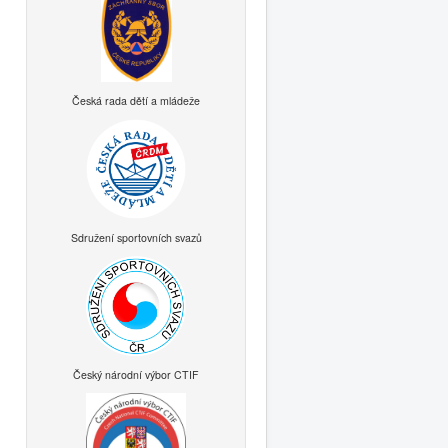
Česká rada dětí a mládeže
Sdružení sportovních svazů
Český národní výbor CTIF