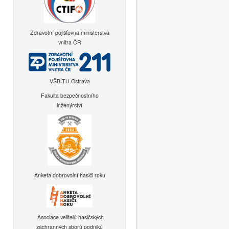
Zdravotní pojišťovna ministerstva
vnitra ČR
VŠB-TU Ostrava
Fakulta bezpečnostního
inženýrství
Anketa dobrovolní hasiči roku
Asociace velitelů hasičských
záchranných sborů podniků