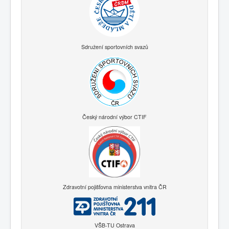
Sdružení sportovních svazů
Český národní výbor CTIF
Zdravotní pojišťovna ministerstva vnitra ČR
VŠB-TU Ostrava