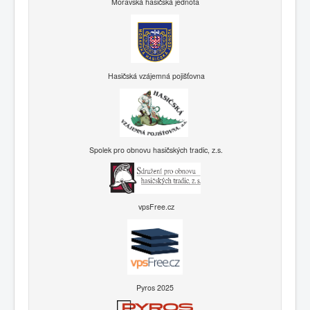
Moravská hasičská jednota
Hasičská vzájemná pojišťovna
Spolek pro obnovu hasičských tradic, z.s.
vpsFree.cz
Pyros 2025