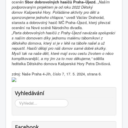
oceněn
Sbor
dobrovolných
hasičů
Praha–Újezd.
„Naším
podporovaným projektem je od roku 2022 Dětský
domov Kašperské Hory. Pořádáme aktivity pro děti a
sponzorujeme jednoho chlapce,“
uvedl Václav Drahorád,
starosta a
dobrovolný
hasič
MČ Praha
–Újezd, který převzal
ocenění na Nové scéně
Národního divadla
.
„Parta
dobrovolných
hasičů
z Prahy-Újezd navázala spolupráci
s naším domovem díky jednomu malému táborníkovi z
dětského domova, který si je v létě na táboře našel a už
nepustil. Hasiči dělají pro náš domov samé dobré skutky.
Myslí tak na naše děti, které mají svou cestu životem o něco
komplikovanější, a my jim za to moc děkujeme,“
sdělila
ředitelka Dětského domova
Kašperské Hory
Petra Divišová
.
zdroj: Naše Praha 4-Jih, číslo 7, 17. 5. 2024, strana 6.
Vyhledávání
Vyhledávání...
Facebook