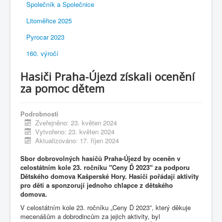
Společník a Společnice
Litoměřice 2025
Pyrocar 2023
160. výročí
Hasiči Praha-Újezd získali ocenění
za pomoc dětem
Podrobnosti
Zveřejněno: 23. květen 2024
Vytvořeno: 23. květen 2024
Aktualizováno: 17. říjen 2024
Sbor dobrovolných hasičů
Praha-Újezd by oceněn v
celostátním kole 23. ročníku "Ceny Ď 2023" za podporu
Dětského domova Kašperské Hory. Hasiči pořádají aktivity
pro děti a sponzorují jednoho chlapce z dětského
domova.
V celostátním kole 23. ročníku „Ceny Ď 2023”, který děkuje
mecenášům a dobrodincům za jejich aktivity, byl