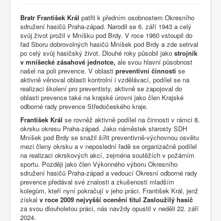
Bratr František Král
patřil k předním osobnostem Okresního
sdružení hasičů Praha-západ. Narodil se 6. září 1943 a celý
svůj život prožil v Mníšku pod Brdy. V roce 1960 vstoupil do
řad Sboru dobrovolných hasičů Mníšek pod Brdy a zde setrval
po celý svůj hasičský život. Dlouhé roky působil jako
strojník
v mníšecké zásahové jednotce,
ale svou hlavní působnost
našel na poli prevence. V oblasti
preventivní činnosti
se
aktivně věnoval oblasti kontrolní i vzdělávací, podílel se na
realizaci školení pro preventisty, aktivně se zapojoval do
oblasti prevence také na krajské úrovni jako člen Krajské
odborné rady prevence Středočeského kraje.
František Král
se rovněž aktivně podílel na činnosti v rámci 8.
okrsku okresu Praha-západ. Jako náměstek starosty SDH
Mníšek pod Brdy se snažil šířit preventivně-výchovnou osvětu
mezi členy okrsku a v neposlední řadě se organizačně podílel
na realizaci okrskových akcí, zejména soutěžích v požárním
sportu. Později jako člen Výkonného výboru Okresního
sdružení hasičů Praha-západ a vedoucí Okresní odborné rady
prevence předával své znalosti a zkušenosti mladším
kolegům, kteří nyní pokračují v jeho práci. František Král, jenž
získal
v roce 2009 nejvyšší ocenění titul Zasloužilý hasič
za svou dlouholetou práci, nás navždy opustil v neděli 22. září
2024.