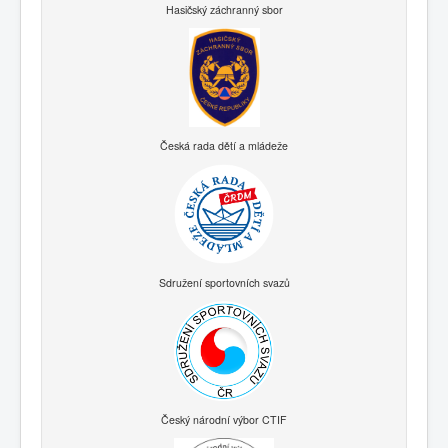
Hasičský záchranný sbor
Česká rada dětí a mládeže
Sdružení sportovních svazů
Český národní výbor CTIF