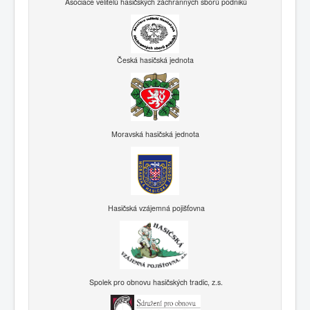
Asociace velitelů hasičských záchranných sborů podniků
Česká hasičská jednota
Moravská hasičská jednota
Hasičská vzájemná pojišťovna
Spolek pro obnovu hasičských tradic, z.s.