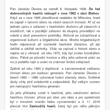
Pan Jaroslav Devera se narodil 8. listopadu 1936.
Do řad
dobrovolných hasičů vstoupil v roce 1962 v obci Blehov
.
Když se v roce 1965 přestěhoval nedaleko do Milevska, hned
se zapojil v tamním sboru na všech úsecích činnosti. Ať už se
jednalo zprvu o zařazení v hasičském družstvu při zásazích a
soutěžích, tak o pozdější zařazení do skupiny provádějící ve
městě a okolí preventivní prohlídky. Aktivně se zúčastňoval a
organizoval kulturní a brigádnické akce. Mnoho brigádnických
hodin odpracoval při výstavbě hasičské zbrojnice, při její
údržbě a údržbě techniky. Vždy se zajímal o historii sboru a
naplno se jí věnoval od roku 1970, kdy byl zvolen kronikářem
sboru. Pátral po původní kronice a díky jeho usilovné práci se
mu ji podařilo najít a uvést ve známost široké veřejnosti.
Zpětně od roku 1950 ji doplňoval a zaznamenával veškerou
činnost sboru pro budoucí generace. Pan Jaroslav Devera v
letech 1983 – 1986 vykonával funkci starosty sboru. Svěřené
úkoly vždy plnil svědomitě a zodpovědně. Byl velkým vzorem
pro nastupující hasičskou generaci.
Za jeho příkladný vztah k hasičině, jeho celoživotní aktivní
hasičkou činnost, přínos pro sbor, pro obec a pro společnost
byl v minulosti oceněn řadou vyznamenání a 3. 11. 2016
převzal titul
Zasloužilý hasič,
který byl pro něho pěkným