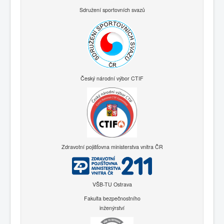
Sdružení sportovních svazů
Český národní výbor CTIF
Zdravotní pojišťovna ministerstva vnitra ČR
VŠB-TU Ostrava
Fakulta bezpečnostního
inženýrství