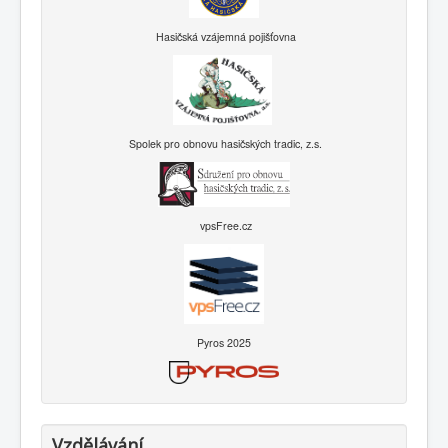
Hasičská vzájemná pojišťovna
Spolek pro obnovu hasičských tradic, z.s.
vpsFree.cz
Pyros 2025
Vzdělávání