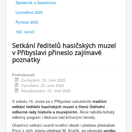
Společník a Společnice
Litoměřice 2025
Pyrocar 2023
160. výročí
Setkání ředitelů hasičských muzeí
v Přibyslavi přineslo zajímavé
poznatky
Podrobnosti
Zveřejněno: 23. únor 2025
Vytvořeno: 23. únor 2025
Aktualizováno: 23. únor 2025
V sobotu 15. února se v Přibyslavi uskutečnilo
tradiční
setkání ředitelů hasičských muzeí a členů Ústřední
odborné rady historie a muzejnictví.
Akce nabídla bohatý
odborný program i diskuze nad klíčovými tématy.
Účastníci setkání ocenili kvalitní obsah i přednes přednášek.
První z nich, kterou přednesl M. Kružík, se věnovala
vzniku