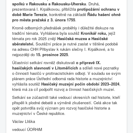
spolků v Rakousku a Rakousku-Uhersku
. Druhá,
prezentovaná I. Krpálkovou, přiblížila
protipožární ochranu v
době Marie Terezie
, konkrétně na základě
Řádu hašení ohně
pro města pražská z 3. února 1755
.
Kromě odborných přednášek proběhly i důležité diskuze na
tradiční témata. Vyhlášena byla soutěž
Kronikář roku,
jejíž
témata pro rok 2025 znějí
Hasičská muzea a Hasičské
sběratelství.
Soutěžní práce je nutné zaslat v tištěné podobě
na adresu CHH Přibyslav k rukám slečny I. Krpálkové, a to
nejpozději do
15. prosince 2025
.
Účastníci setkání rovněž diskutovali
o přípravě IX.
hasičských slavností v Litoměřicích
a sdíleli nové poznatky
o činnosti hasičů v protinacistickém odboji. V souladu se svým
plánem práce Ústřední odborná rada historie a muzejnictví
vyhlásila soutěž
Hasičský muzejní počin období 2023–2024
,
která má za cíl podpořit rozvoj a činnost hasičských muzeí.
Setkání se zúčastnili také vedoucí okresních rad historie, kteří
přispěli k plodné debatě a výměně zkušeností. Celá akce tak
opět potvrdila svůj význam pro rozvoj hasičské historie a
muzejnictví v České republice.
Václav Lliška
vedoucí ÚORHiM