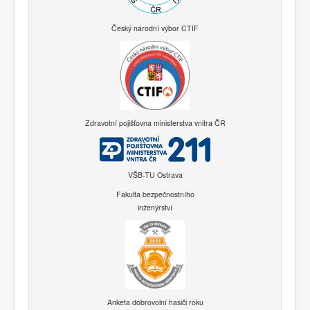
Český národní výbor CTIF
Zdravotní pojišťovna ministerstva vnitra ČR
VŠB-TU Ostrava
Fakulta bezpečnostního
inženýrství
Anketa dobrovolní hasiči roku