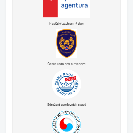
Hasičský záchranný sbor
Česká rada dětí a mládeže
Sdružení sportovních svazů