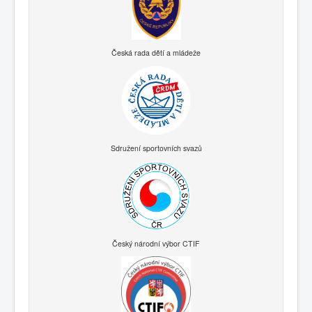
Česká rada dětí a mládeže
Sdružení sportovních svazů
Český národní výbor CTIF