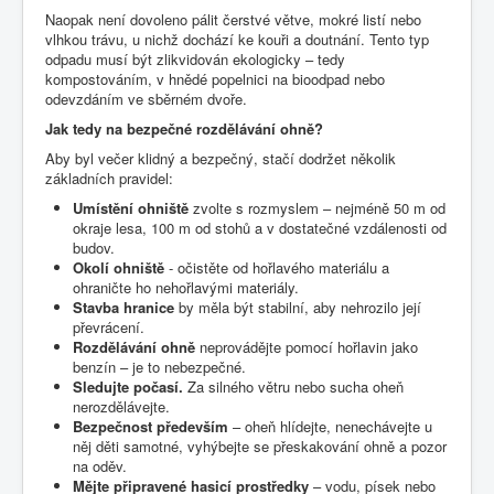
Naopak není dovoleno pálit čerstvé větve, mokré listí nebo
vlhkou trávu, u nichž dochází ke kouři a doutnání. Tento typ
odpadu musí být zlikvidován ekologicky – tedy
kompostováním, v hnědé popelnici na bioodpad nebo
odevzdáním ve sběrném dvoře.
Jak tedy na bezpečné rozdělávání ohně?
Aby byl večer klidný a bezpečný, stačí dodržet několik
základních pravidel:
Umístění ohniště
zvolte s rozmyslem – nejméně 50 m od
okraje lesa, 100 m od stohů a v dostatečné vzdálenosti od
budov.
Okolí ohniště
- očistěte od hořlavého materiálu a
ohraničte ho nehořlavými materiály.
Stavba hranice
by měla být stabilní, aby nehrozilo její
převrácení.
Rozdělávání ohně
neprovádějte pomocí hořlavin jako
benzín – je to nebezpečné.
Sledujte počasí.
Za silného větru nebo sucha oheň
nerozdělávejte.
Bezpečnost především
– oheň hlídejte, nenechávejte u
něj děti samotné, vyhýbejte se přeskakování ohně a pozor
na oděv.
Mějte připravené hasicí prostředky
– vodu, písek nebo