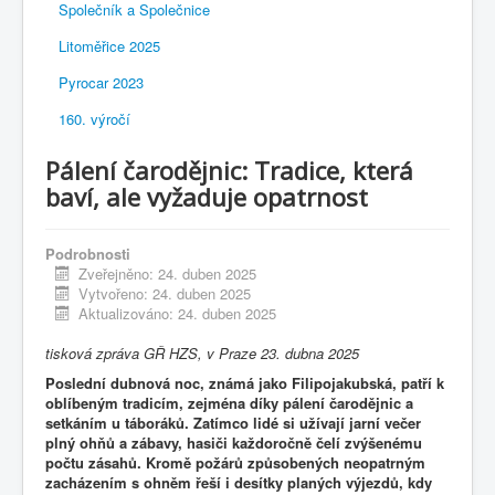
Společník a Společnice
Litoměřice 2025
Pyrocar 2023
160. výročí
Pálení čarodějnic: Tradice, která
baví, ale vyžaduje opatrnost
Podrobnosti
Zveřejněno: 24. duben 2025
Vytvořeno: 24. duben 2025
Aktualizováno: 24. duben 2025
tisková zpráva GŘ HZS, v Praze 23. dubna 2025
Poslední dubnová noc, známá jako Filipojakubská, patří k
oblíbeným tradicím, zejména díky pálení čarodějnic a
setkáním u táboráků. Zatímco lidé si užívají jarní večer
plný ohňů a zábavy, hasiči každoročně čelí zvýšenému
počtu zásahů. Kromě požárů způsobených neopatrným
zacházením s ohněm řeší i desítky planých výjezdů, kdy