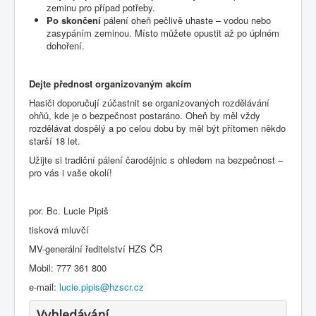
zeminu pro případ potřeby.
Po skončení
pálení oheň pečlivě uhaste – vodou nebo
zasypáním zeminou. Místo můžete opustit až po úplném
dohoření.
Dejte přednost organizovaným akcím
Hasiči doporučují zúčastnit se organizovaných rozdělávání
ohňů, kde je o bezpečnost postaráno. Oheň by měl vždy
rozdělávat dospělý a po celou dobu by měl být přítomen někdo
starší 18 let.
Užijte si tradiční pálení čarodějnic s ohledem na bezpečnost –
pro vás i vaše okolí!
por. Bc. Lucie Pipiš
tisková mluvčí
MV-generální ředitelství HZS ČR
Mobil: 777 361 800
e-mail:
lucie.pipis@hzscr.cz
Vyhledávání