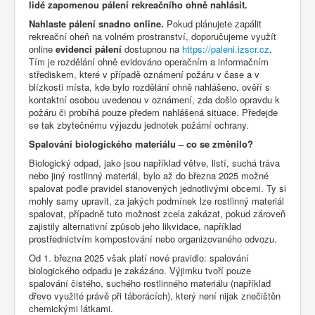
lidé zapomenou pálení rekreačního ohně nahlásit.
Nahlaste pálení snadno online
.
Pokud plánujete zapálit
rekreační oheň na volném prostranství, doporučujeme využít
online
evidenci pálení
dostupnou na
https://paleni.izscr.cz
.
Tím je rozdělání ohně evidováno operačním a informačním
střediskem, které v případě oznámení požáru v čase a v
blízkosti místa, kde bylo rozdělání ohně nahlášeno, ověří s
kontaktní osobou uvedenou v oznámení, zda došlo opravdu k
požáru či probíhá pouze předem nahlášená situace. Předejde
se tak zbytečnému výjezdu jednotek požární ochrany.
Spalování biologického materiálu – co se změnilo?
Biologický odpad, jako jsou například větve, listí, suchá tráva
nebo jiný rostlinný materiál, bylo až do března 2025 možné
spalovat podle pravidel stanovených jednotlivými obcemi. Ty si
mohly samy upravit, za jakých podmínek lze rostlinný materiál
spalovat, případně tuto možnost zcela zakázat, pokud zároveň
zajistily alternativní způsob jeho likvidace, například
prostřednictvím kompostování nebo organizovaného odvozu.
Od 1. března 2025 však platí nové pravidlo: spalování
biologického odpadu je zakázáno. Výjimku tvoří pouze
spalování čistého, suchého rostlinného materiálu (například
dřevo využité právě při táborácích), který není nijak znečištěn
chemickými látkami.