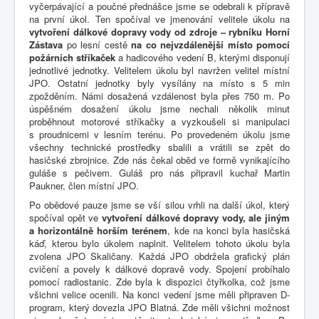
vyčerpávající a poučné přednášce jsme se odebrali k přípravě
na první úkol. Ten spočíval ve jmenování velitele úkolu na
vytvoření dálkové dopravy vody od zdroje – rybníku Horní
Zástava
po lesní cestě
na co nejvzdálenější místo pomocí
požárních stříkaček
a hadicového vedení B, kterými disponují
jednotlivé jednotky. Velitelem úkolu byl navržen velitel místní
JPO. Ostatní jednotky byly vysílány na místo s 5 min
zpožděním. Námi dosažená vzdálenost byla přes 750 m. Po
úspěšném dosažení úkolu jsme nechali několik minut
proběhnout motorové stříkačky a vyzkoušeli si manipulaci
s proudnicemi v lesním terénu. Po provedeném úkolu jsme
všechny technické prostředky sbalili a vrátili se zpět do
hasičské zbrojnice. Zde nás čekal oběd ve formě vynikajícího
guláše s pečivem. Guláš pro nás připravil kuchař Martin
Paukner, člen místní JPO.
Po obědové pauze jsme se vší silou vrhli na další úkol, který
spočíval opět ve
vytvoření dálkové dopravy vody, ale jiným
a horizontálně horším terénem
, kde na konci byla hasičská
káď, kterou bylo úkolem naplnit. Velitelem tohoto úkolu byla
zvolena JPO Skaličany. Každá JPO obdržela grafický plán
cvičení a povely k dálkové dopravě vody. Spojení probíhalo
pomocí radiostanic. Zde byla k dispozici čtyřkolka, což jsme
všichni velice ocenili. Na konci vedení jsme měli připraven D-
program, který dovezla JPO Blatná. Zde měli všichni možnost