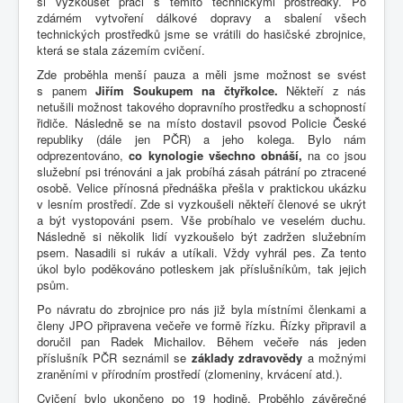
si vyzkoušet práci s těmito technickými prostředky. Po
zdárném vytvoření dálkové dopravy a sbalení všech
technických prostředků jsme se vrátili do hasičské zbrojnice,
která se stala zázemím cvičení.
Zde proběhla menší pauza a měli jsme možnost se svést
s panem
Jiřím Soukupem na čtyřkolce.
Někteří z nás
netušili možnost takového dopravního prostředku a schopností
řidiče. Následně se na místo dostavil psovod Policie České
republiky (dále jen PČR) a jeho kolega. Bylo nám
odprezentováno,
co kynologie všechno obnáší,
na co jsou
služební psi trénováni a jak probíhá zásah pátrání po ztracené
osobě. Velice přínosná přednáška přešla v praktickou ukázku
v lesním prostředí. Zde si vyzkoušeli někteří členové se ukrýt
a být vystopováni psem. Vše probíhalo ve veselém duchu.
Následně si několik lidí vyzkoušelo být zadržen služebním
psem. Nasadili si rukáv a utíkali. Vždy vyhrál pes. Za tento
úkol bylo poděkováno potleskem jak příslušníkům, tak jejich
psům.
Po návratu do zbrojnice pro nás již byla místními členkami a
členy JPO připravena večeře ve formě řízku. Řízky připravil a
doručil pan Radek Michailov. Během večeře nás jeden
příslušník PČR seznámil se
základy zdravovědy
a možnými
zraněními v přírodním prostředí (zlomeniny, krvácení atd.).
Cvičení bylo ukončeno po 19 hodině. Proběhlo závěrečné