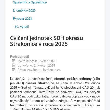
Společník a Společnice
Litoměřice 2025
Pyrocar 2023
160. výročí
Cvičení jednotek SDH okresu
Strakonice v roce 2025
Podrobnosti
Zveřejněno: 2. květen 2025
Vytvořeno: 2. květen 2025
Aktualizováno: 2. květen 2025
Letošní již 12. ročník cvičení
jednotek požární ochrany (dále
jen JPO) okresu Strakonice
se konal v sobotu 26. dubna
2025 v Sedlici. Témata cvičení byly: představení CAS 20, jak
poslední vyrobené Tatra Terry na podvozku 4x4, tak nových
CAS 20 na podvozku Tatra Force, dálková doprava vody na co
nejvzdálenější místo od vodního zdroje. A v neposlední řadě
též pátrání po osobě v terénu a zdravověda. Cvičení se
zúčastnilo cca
65 členů z 10 JPO okresu.