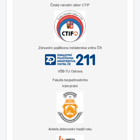
Český národní výbor CTIF
Zdravotní pojišťovna ministerstva vnitra ČR
VŠB-TU Ostrava
Fakulta bezpečnostního
inženýrství
Anketa dobrovolní hasiči roku