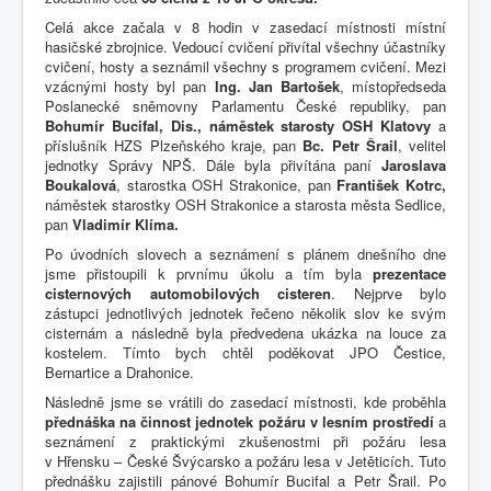
Celá akce začala v 8 hodin v zasedací místnosti místní
hasičské zbrojnice. Vedoucí cvičení přivítal všechny účastníky
cvičení, hosty a seznámil všechny s programem cvičení. Mezi
vzácnými hosty byl pan
Ing. Jan Bartošek
, místopředseda
Poslanecké sněmovny Parlamentu České republiky, pan
Bohumír Bucifal, Dis., náměstek starosty OSH Klatovy
a
příslušník HZS Plzeňského kraje, pan
Bc. Petr Šrail
, velitel
jednotky Správy NPŠ. Dále byla přivítána paní
Jaroslava
Boukalová
, starostka OSH Strakonice, pan
František Kotrc,
náměstek starostky OSH Strakonice a starosta města Sedlice,
pan
Vladimír Klíma.
Po úvodních slovech a seznámení s plánem dnešního dne
jsme přistoupili k prvnímu úkolu a tím byla
prezentace
cisternových automobilových cisteren
. Nejprve bylo
zástupci jednotlivých jednotek řečeno několik slov ke svým
cisternám a následně byla předvedena ukázka na louce za
kostelem. Tímto bych chtěl poděkovat JPO Čestice,
Bernartice a Drahonice.
Následně jsme se vrátili do zasedací místnosti, kde proběhla
přednáška na činnost jednotek požáru v lesním prostředí
a
seznámení z praktickými zkušenostmi při požáru lesa
v Hřensku – České Švýcarsko a požáru lesa v Jetěticích. Tuto
přednášku zajistili pánové Bohumír Bucifal a Petr Šrail. Po