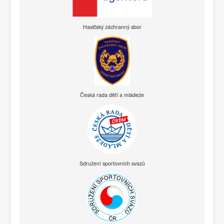
Hasičský záchranný sbor
Česká rada dětí a mládeže
Sdružení sportovních svazů