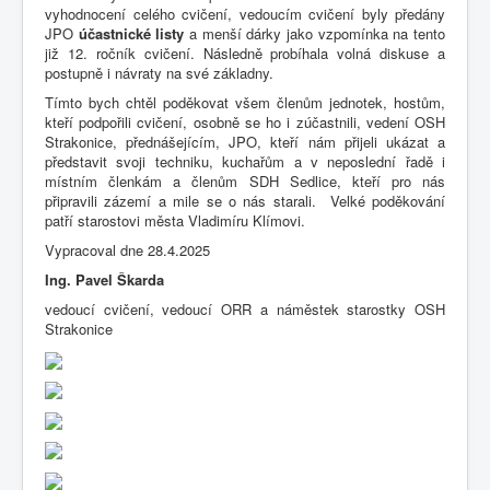
vyhodnocení celého cvičení, vedoucím cvičení byly předány
JPO
účastnické listy
a menší dárky jako vzpomínka na tento
již 12. ročník cvičení. Následně probíhala volná diskuse a
postupně i návraty na své základny.
Tímto bych chtěl poděkovat všem členům jednotek, hostům,
kteří podpořili cvičení, osobně se ho i zúčastnili, vedení OSH
Strakonice, přednášejícím, JPO, kteří nám přijeli ukázat a
představit svoji techniku, kuchařům a v neposlední řadě i
místním členkám a členům SDH Sedlice, kteří pro nás
připravili zázemí a mile se o nás starali. Velké poděkování
patří starostovi města Vladimíru Klímovi.
Vypracoval dne 28.4.2025
Ing. Pavel Škarda
vedoucí cvičení, vedoucí ORR a náměstek starostky OSH
Strakonice