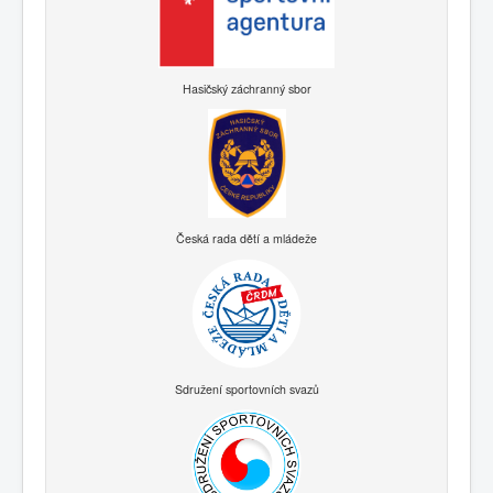
Hasičský záchranný sbor
Česká rada dětí a mládeže
Sdružení sportovních svazů