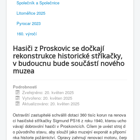
Společník a Společnice
Litoměřice 2025
Pyrocar 2023
160. výročí
Hasiči z Proskovic se dočkají
rekonstrukce historické stříkačky,
v budoucnu bude součástí nového
muzea
Podrobnosti
Zveřejněno: 20. květen 2025
Vytvořeno: 20. květen 2025
Aktualizováno: 20. květen 2025
Ostravští zastupitelé schválili dotaci 360 tisíc korun na renova
ci hasičské stříkačky Sigmund PS16 z roku 1940, kterou ucho
vávají dobrovolní hasiči v Proskovicích. Cílem je uvést stroj d
o původního stavu, aby sloužil jako muzejní exponát a připomí
nka historie požárnictví. Opravy zahrnují renovaci motoru, čerp