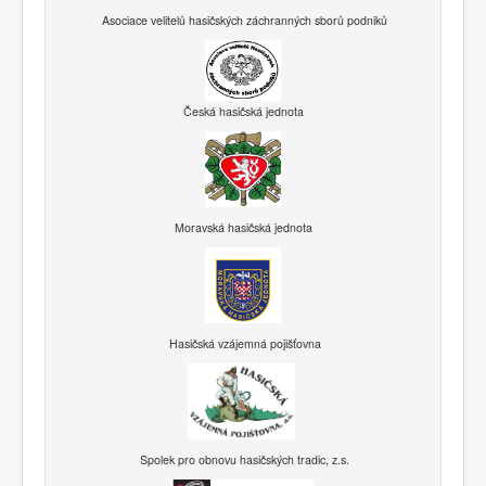
Asociace velitelů hasičských záchranných sborů podniků
Česká hasičská jednota
Moravská hasičská jednota
Hasičská vzájemná pojišťovna
Spolek pro obnovu hasičských tradic, z.s.