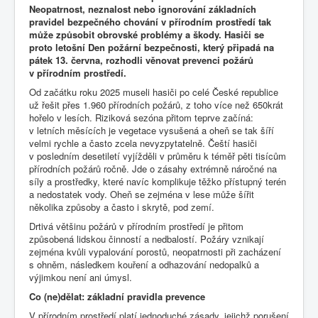
Neopatrnost, neznalost nebo ignorování základních
pravidel bezpečného chování v přírodním prostředí tak
může způsobit obrovské problémy a škody. Hasiči se
proto letošní Den požární bezpečnosti, který připadá na
pátek 13. června, rozhodli věnovat prevenci požárů
v přírodním prostředí.
Od začátku roku 2025 museli hasiči po celé České republice
už řešit přes 1.960 přírodních požárů, z toho více než 650krát
hořelo v lesích. Riziková sezóna přitom teprve začíná:
v letních měsících je vegetace vysušená a oheň se tak šíří
velmi rychle a často zcela nevyzpytatelně. Čeští hasiči
v posledním desetiletí vyjížděli v průměru k téměř pěti tisícům
přírodních požárů ročně. Jde o zásahy extrémně náročné na
síly a prostředky, které navíc komplikuje těžko přístupný terén
a nedostatek vody. Oheň se zejména v lese může šířit
několika způsoby a často i skrytě, pod zemí.
Drtivá většinu požárů v přírodním prostředí je přitom
způsobená lidskou činností a nedbalostí. Požáry vznikají
zejména kvůli vypalování porostů, neopatrnosti při zacházení
s ohněm, následkem kouření a odhazování nedopalků a
výjimkou není ani úmysl.
Co (ne)dělat: základní pravidla prevence
V přírodním prostředí platí jednoduché zásady, jejichž porušení