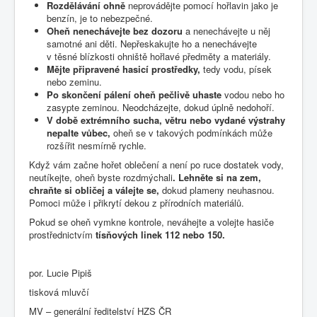
Rozdělávání ohně
neprovádějte pomocí hořlavin jako je
benzín, je to nebezpečné.
Oheň nenechávejte bez dozoru
a nenechávejte u něj
samotné ani děti. Nepřeskakujte ho a nenechávejte
v těsné blízkosti ohniště hořlavé předměty a materiály.
Mějte připravené hasicí prostředky,
tedy vodu, písek
nebo zeminu.
Po skončení pálení oheň pečlivě uhaste
vodou nebo ho
zasypte zeminou. Neodcházejte, dokud úplně nedohoří.
V době extrémního sucha, větru nebo vydané výstrahy
nepalte vůbec,
oheň se v takových podmínkách může
rozšířit nesmírně rychle.
Když vám začne hořet oblečení a není po ruce dostatek vody,
neutíkejte, oheň byste rozdmýchali
. Lehněte si na zem,
chraňte si obličej a válejte se,
dokud plameny neuhasnou.
Pomoci může i přikrytí dekou z přírodních materiálů.
Pokud se oheň vymkne kontrole, neváhejte a volejte hasiče
prostřednictvím
tísňových linek 112 nebo 150.
por. Lucie Pipiš
tisková mluvčí
MV – generální ředitelství HZS ČR