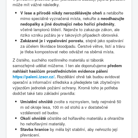
může mít vážné následky.
V lese a přírodě nikdy nerozdělávejte oheň
a netábořte
mimo speciálně vyznačená místa, nekuřte a
neodhazujte
nedopalky a jiné doutnající nebo hořící předměty
,
včetně lampionů štěstí. Nejenže to zakazuje zákon, ale
riziko vzniku požáru je v takových případech obrovské.
Zakázané je i vypalování porostu
, stejně jako spalování
za účelem likvidace bioodpadu. Čerstvé větve, listí a trávu
je třeba kompostovat nebo odvážet na sběrná místa.
Z čistého, suchého rostlinného materiálu si táborák
samozřejmě udělat můžeme. I ten ale doporučujeme
předem
nahlásit hasičům prostřednictvím evidence pálení
https://paleni.izscr.cz/
.
Rozdělání ohně tak budou evidovat
operační a informační střediska a předejdete tak zbytečným
výjezdům jednotek požární ochrany. Kromě toho je potřeba
dodržet také tato základní pravidla:
Umístění ohniště
zvolte s rozmyslem, tedy nejméně 50
m od okraje lesa, 100 m od stohů a v dostatečné
vzdálenosti od budov.
Okolí ohniště
očistěte od hořlavého materiálu a ohraničte
ho nehořlavými materiály.
Stavba hranice
by měla být stabilní, aby nehrozilo její
převrácení.