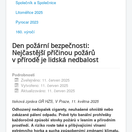
Společník a Společnice
Litoměřice 2025
Pyrocar 2023
160. výročí
Den požární bezpečnosti:
Nejčastější příčinou požárů
v přírodě je lidská nedbalost
Podrobnosti
Zveřejněno: 11. červen 2025
Vytvořeno: 11. červen 2025
Aktualizováno: 11. červen 2025
tisková zpráva GŘ HZS, V Praze, 11. května 2025
Odhozený nedopalek cigarety, neuhašené ohniště nebo
zakázané pálení odpadu. Právě tyto banální prohřešky
každoročně způsobí stovky požárů v lesním a přírodním
prostředí. A riziko roste také s přibývajícími vlnami
extrémního horka a sucha způsobenými změnami klimatu.