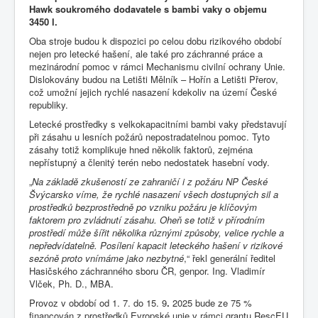
Hawk soukromého dodavatele s bambi vaky o objemu
3450 l.
Oba stroje budou k dispozici po celou dobu rizikového období
nejen pro letecké hašení, ale také pro záchranné práce a
mezinárodní pomoc v rámci Mechanismu civilní ochrany Unie.
Dislokovány budou na Letišti Mělník – Hořín a Letišti Přerov,
což umožní jejich rychlé nasazení kdekoliv na území České
republiky.
Letecké prostředky s velkokapacitními bambi vaky představují
při zásahu u lesních požárů nepostradatelnou pomoc. Tyto
zásahy totiž komplikuje hned několik faktorů, zejména
nepřístupný a členitý terén nebo nedostatek hasební vody.
„
Na základě zkušeností ze zahraničí i z požáru NP České
Švýcarsko víme, že rychlé nasazení všech dostupných sil a
prostředků bezprostředně po vzniku požáru je klíčovým
faktorem pro zvládnutí zásahu. Oheň se totiž v přírodním
prostředí může šířit několika různými způsoby, velice rychle a
nepředvídatelně. Posílení kapacit leteckého hašení v rizikové
sezóně proto vnímáme jako nezbytné
,“ řekl generální ředitel
Hasičského záchranného sboru ČR, genpor. Ing. Vladimír
Vlček, Ph. D., MBA.
Provoz v období od 1. 7. do 15. 9
.
2025 bude ze 75 %
financován z prostředků Evropské unie v rámci grantu RescEU