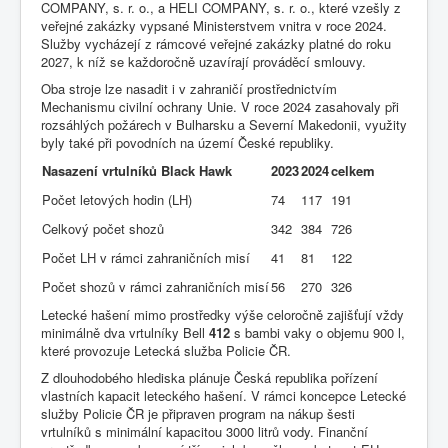
COMPANY, s. r. o., a HELI COMPANY, s. r. o., které vzešly z
veřejné zakázky vypsané Ministerstvem vnitra v roce 2024.
Služby vycházejí z rámcové veřejné zakázky platné do roku
2027, k níž se každoročně uzavírají prováděcí smlouvy.
Oba stroje lze nasadit i v zahraničí prostřednictvím
Mechanismu civilní ochrany Unie. V roce 2024 zasahovaly při
rozsáhlých požárech v Bulharsku a Severní Makedonii, využity
byly také při povodních na území České republiky.
Nasazení vrtulníků Black Hawk
2023
2024
celkem
Počet letových hodin (LH)
74
117
191
Celkový počet shozů
342
384
726
Počet LH v rámci zahraničních misí
41
81
122
Počet shozů v rámci zahraničních misí
56
270
326
Letecké hašení mimo prostředky výše celoročně zajišťují vždy
minimálně dva vrtulníky Bell
412
s bambi vaky o objemu 900 l,
které provozuje Letecká služba Policie ČR.
Z dlouhodobého hlediska plánuje Česká republika pořízení
vlastních kapacit leteckého hašení. V rámci koncepce Letecké
služby Policie ČR je připraven program na nákup šesti
vrtulníků s minimální kapacitou 3000 litrů vody. Finanční