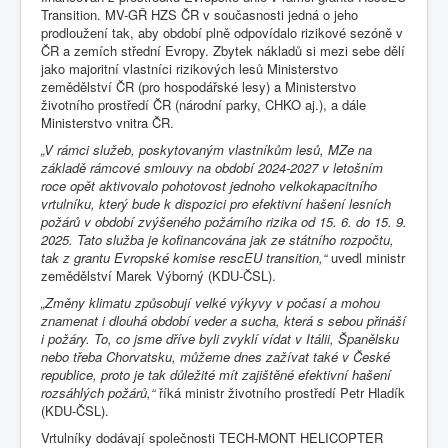
Transition. MV-GŘ HZS ČR v současnosti jedná o jeho
prodloužení tak, aby období plně odpovídalo rizikové sezóně v
ČR a zemích střední Evropy. Zbytek nákladů si mezi sebe dělí
jako majoritní vlastníci rizikových lesů Ministerstvo
zemědělství ČR (pro hospodářské lesy) a Ministerstvo
životního prostředí ČR (národní parky, CHKO aj.), a dále
Ministerstvo vnitra ČR.
„V rámci služeb, poskytovaným vlastníkům lesů, MZe na
základě rámcové smlouvy na období 2024-2027 v letošním
roce opět aktivovalo pohotovost jednoho velkokapacitního
vrtulníku, který bude k dispozici pro efektivní hašení lesních
požárů v období zvýšeného požárního rizika od 15. 6. do 15. 9.
2025. Tato služba je kofinancována jak ze státního rozpočtu,
tak z grantu Evropské komise rescEU transition,“
uvedl ministr
zemědělství Marek Výborný (KDU-ČSL).
„Změny klimatu způsobují velké výkyvy v počasí a mohou
znamenat i dlouhá období veder a sucha, která s sebou přináší
i požáry. To, co jsme dříve byli zvyklí vídat v Itálii, Španělsku
nebo třeba Chorvatsku, můžeme dnes zažívat také v České
republice, proto je tak důležité mít zajištěné efektivní hašení
rozsáhlých požárů,“
říká ministr životního prostředí Petr Hladík
(KDU-ČSL).
Vrtulníky dodávají společnosti TECH-MONT HELICOPTER