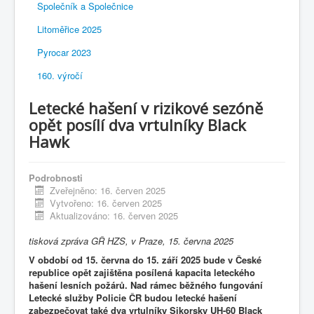
Společník a Společnice
Litoměřice 2025
Pyrocar 2023
160. výročí
Letecké hašení v rizikové sezóně
opět posílí dva vrtulníky Black
Hawk
Podrobnosti
Zveřejněno: 16. červen 2025
Vytvořeno: 16. červen 2025
Aktualizováno: 16. červen 2025
tisková zpráva GŘ HZS, v Praze, 15. června 2025
V období od 15. června do 15. září 2025 bude v České
republice opět zajištěna posílená kapacita leteckého
hašení lesních požárů. Nad rámec běžného fungování
Letecké služby Policie ČR budou letecké hašení
zabezpečovat také dva vrtulníky Sikorsky UH-60 Black