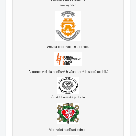
inženýrství
Anketa dobrovolní hasiči roku
Asociace velitelů hasičských záchranných sborů podniků
Česká hasičská jednota
Moravská hasičská jednota