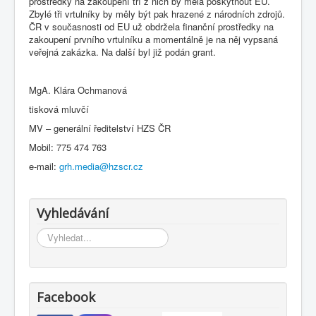
prostředky na zakoupení tří z nich by měla poskytnout EU.
Zbylé tři vrtulníky by měly být pak hrazené z národních zdrojů.
ČR v současnosti od EU už obdržela finanční prostředky na
zakoupení prvního vrtulníku a momentálně je na něj vypsaná
veřejná zakázka. Na další byl již podán grant.
MgA. Klára Ochmanová
tisková mluvčí
MV – generální ředitelství HZS ČR
Mobil: 775 474 763
e-mail:
grh.media@hzscr.cz
Vyhledávání
Vyhledávání...
Facebook