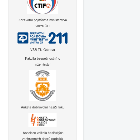
Zdravotní pojišťovna ministerstva
vnitra ČR
VŠB-TU Ostrava
Fakulta bezpečnostního
inženýrství
Anketa dobrovolní hasiči roku
Asociace velitelů hasičských
záchranných sborů podniků