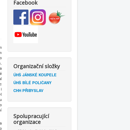
Facebook
n
m
o
,
Organizační složky
a
é
ÚHŠ JÁNSKÉ KOUPELE
l
ÚHŠ BÍLÉ POLIČANY
c
i
CHH PŘIBYSLAV
l
ku
o
ní
Spolupracující
organizace
a
ho