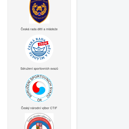
Česká rada dětí a mládeže
Sdružení sportovních svazů
Český národní výbor CTIF