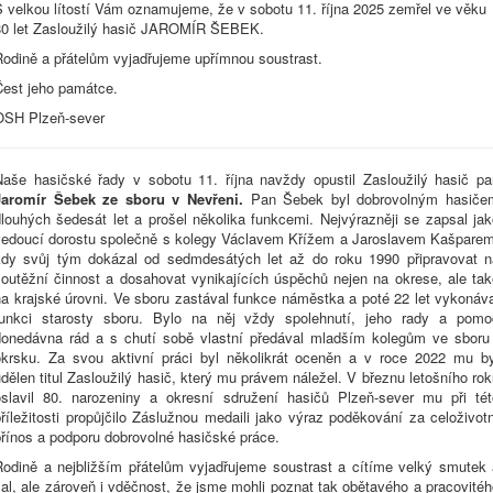
S velkou lítostí Vám oznamujeme, že v sobotu 11. října 2025 zemřel ve věku
80 let Zasloužilý hasič JAROMÍR ŠEBEK.
Rodině a přátelům vyjadřujeme upřímnou soustrast.
Čest jeho památce.
OSH Plzeň-sever
Naše hasičské řady v sobotu 11. října navždy opustil Zasloužilý hasič pa
Jaromír Šebek ze sboru v Nevřeni.
Pan Šebek byl dobrovolným hasiče
dlouhých šedesát let a prošel několika funkcemi. Nejvýrazněji se zapsal jak
vedoucí dorostu společně s kolegy Václavem Křížem a Jaroslavem Kašparem
kdy svůj tým dokázal od sedmdesátých let až do roku 1990 připravovat n
soutěžní činnost a dosahovat vynikajících úspěchů nejen na okrese, ale tak
na krajské úrovni. Ve sboru zastával funkce náměstka a poté 22 let vykonáva
funkci starosty sboru. Bylo na něj vždy spolehnutí, jeho rady a pomo
donedávna rád a s chutí sobě vlastní předával mladším kolegům ve sboru 
okrsku. Za svou aktivní práci byl několikrát oceněn a v roce 2022 mu by
dělen titul Zasloužilý hasič, který mu právem náležel. V březnu letošního ro
oslavil 80. narozeniny a okresní sdružení hasičů Plzeň-sever mu při tét
říležitosti propůjčilo Záslužnou medaili jako výraz poděkování za celoživot
přínos a podporu dobrovolné hasičské práce.
Rodině a nejbližším přátelům vyjadřujeme soustrast a cítíme velký smutek 
al, ale zároveň i vděčnost, že jsme mohli poznat tak obětavého a pracovité