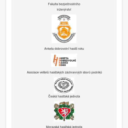
Fakulta bezpečnostního
inženýrství
Anketa dobrovolní hasiči roku
Asociace velitelů hasičských záchranných sborů podniků
Česká hasičská jednota
Moravská hasičská jednota