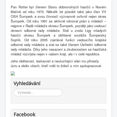
Pan Rotter byl členem Sboru dobrovolných hasičů v Novém
Malíně od roku 1970. Několik let působil také jako člen VV
OSH Šumperk a svou činností významně ovlivnil nejen okres
Šumperk. Od roku 1991 se aktivně věnoval práci s mládeží –
nejprve v Radě mládeže okresu Šumperk, později jako vedoucí
okresní odborné rady mládeže. Stál u zrodu Ligy mladých
hasičů okresu Šumperk a oblíbené soutěže Šumperský
Soptík. Od roku 2005 zastával funkci vedoucího krajské
odborné rady mládeže a stal se také členem Ústřední odborné
rady mládeže. Díky jeho nasazení a zkušenostem se hasičská
mládež rozvíjela nejen v našem kraji, ale i v celé republice.
Jeho obětavost, laskavost a neutuchající elán mu přinesly
úctu a obdiv všech, kteří měli to štěstí s ním spolupracovat.
Vyhledávání
Vyhledávání...
Facebook