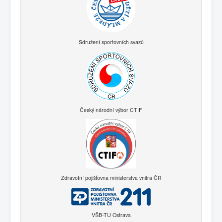
Sdružení sportovních svazů
Český národní výbor CTIF
Zdravotní pojišťovna ministerstva vnitra ČR
VŠB-TU Ostrava