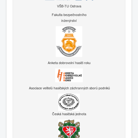
VŠB-TU Ostrava
Fakulta bezpečnostního
inženýrství
Anketa dobrovolní hasiči roku
Asociace velitelů hasičských záchranných sborů podniků
Česká hasičská jednota