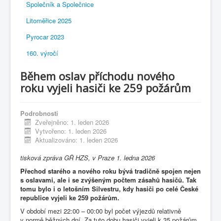
Společník a Společnice
Litoměřice 2025
Pyrocar 2023
160. výročí
Během oslav příchodu nového
roku vyjeli hasiči ke 259 požárům
Podrobnosti
Zveřejněno: 1. leden 2026
Vytvořeno: 1. leden 2026
Aktualizováno: 1. leden 2026
tisková zpráva GŘ HZS, v Praze 1. ledna 2026
Přechod starého a nového roku bývá tradičně spojen nejen
s oslavami, ale i se zvýšeným počtem zásahů hasičů. Tak
tomu bylo i o letošním Silvestru, kdy hasiči po celé České
republice vyjeli ke 259 požárům.
V období mezi 22:00 – 00:00 byl počet výjezdů relativně
v normě běžných dní. Za tuto dobu hasiči vyjeli k 35 požárům,