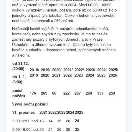
což je výrazně méně oproti roku 2024. Mezi 00:00 – 03:00
došlo k výraznému nárůstu požárů, poté až do 06:00 už šlo o
jednotky případů (viz tabulka). Celkem během silvestrovské
noci hasiči zasahovali u 259 požárů.
Nejčastěji hasiči vyjížděli k požárům odpadkových košů,
kontejnerů, nebo zbytků z pyrotechniky. Mimo to hasiče
zaměstnaly požáry v bytových domech, a to v Praze,
Ústeckém a Jihomoravském kraji. Dále to byly technické
havárie a zásahy u dopravních nehod, způsobených sněhem
a náledím.
od 31.12.
(20:00)
2018/
2019/
2020/
2021/
2022/
2023/
2024/
2025/
2019
2020
2021
2022
2023
2024
2025
2026
do 1. 1.
(6:00)
počet
176
265
86
222
287
260
357
259
požárů
Vývoj počtu požárů
31. prosinec
2021
2022
2023
2024
2025
0:00-12:00 hod.
13
14
15
20
24
0:00-16:00 hod.
29
24
26
36
35