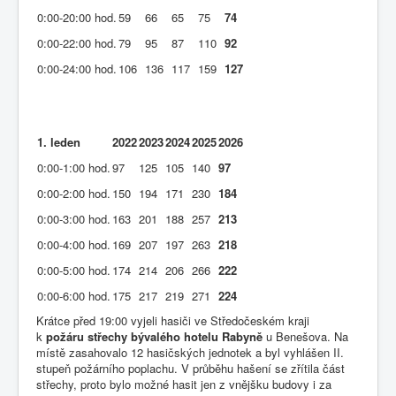
0:00-20:00 hod.
59
66
65
75
74
0:00-22:00 hod.
79
95
87
110
92
0:00-24:00 hod.
106
136
117
159
127
1. leden
2022
2023
2024
2025
2026
0:00-1:00 hod.
97
125
105
140
97
0:00-2:00 hod.
150
194
171
230
184
0:00-3:00 hod.
163
201
188
257
213
0:00-4:00 hod.
169
207
197
263
218
0:00-5:00 hod.
174
214
206
266
222
0:00-6:00 hod.
175
217
219
271
224
Krátce před 19:00 vyjeli hasiči ve Středočeském kraji
k
požáru střechy bývalého hotelu Rabyně
u Benešova. Na
místě zasahovalo 12 hasičských jednotek a byl vyhlášen II.
stupeň požárního poplachu. V průběhu hašení se zřítila část
střechy, proto bylo možné hasit jen z vnějšku budovy i za