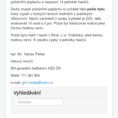
požárního poplachu a nasazení 14 jednotek hasičů.
Druhý stupeň požárního poplachu si vyžádal také
požár bytu
,
který vypukl v brzkých ranních hodinách v pražských
Vršovicích. Hasiči zachránili 2 osoby a předali je ZZS, dále
evakuovali 10 osob a 3 psi. Požár byl lokalizován krátce před
čtvrtou hodinou ranní.
Požár bytu řešili i hasiči v Brně, v ul. Vídeňská, před šestou
hodinou ranní. K zásahu vyjely 4 jednotky hasičů.
kpt. Bc. Václav Peltan
tiskový mluvčí
MV-generální ředitelství HZS ČR
Mobil: 771 281 803
e-mail:
grh.media@hzscr.cz
Vyhledávání
Vyhledávání...