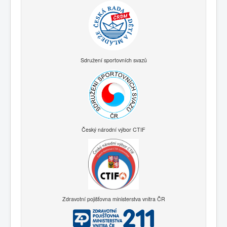
Sdružení sportovních svazů
Český národní výbor CTIF
Zdravotní pojišťovna ministerstva vnitra ČR