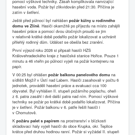
pomoci výškové techniky. Zásah komplikovala namrzající
hasební voda. Požár byl zlikvidován před 21:30. Příčina je
zatím v šetření.
Ještě před půlnocí byl nahlášen
požár kůlny u rodinného
domu ve Zlíně
. Hasiči okamžitě po příjezdu na místo zahájili
hasební práce a pomocí dvou útočných proudů se jim
v relativně krátké době podařilo požár lokalizovat a uchránit
přilehlý rodinný dům. Událost se obešla bez zranění.
První výjezd roku 2026 si připsali hasiči HZS
Královehradeckého kraje z hasičské stanice Hořice. Pouze 1
minutu a 46 vteřin po půlnoci vyjeli na požár kontejneru na
papír.
V 00:25 byl ohlášen
požár balkonu panelového domu
na
sídlišti Mojžíř v Ústí nad Labem. Hasiči zasahovali v počtu 6
jednotek, prováděli hasební práce a evakuaci cca 100
obyvatel. Byl vyhlášen II. stupeň požárního poplachu, oheň
z 6. patra zasáhl i dvě další patra nad ním. Pomocí výškové
techniky se požár po krátké době podařilo lokalizovat. Příčina
je v šetření. Požár balkonu v 6. patře řešili hasiči i
v Chomutově.
K
požáru palet s papírem
na prostranství v blízkosti
skladovací haly vyjeli hasiči do obce Krupka, okr. Teplice
krátce před druhou hodinou ranní. Požár si vyžádal II. stupeň