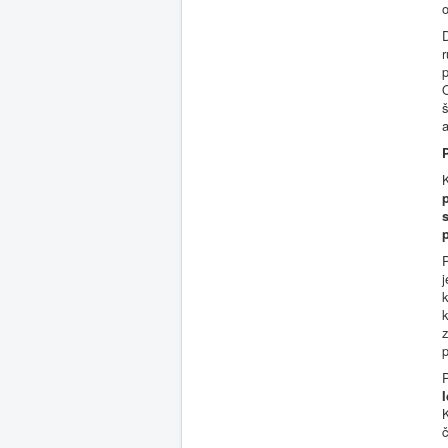
o
r
p
O
š
a
P
j
k
K