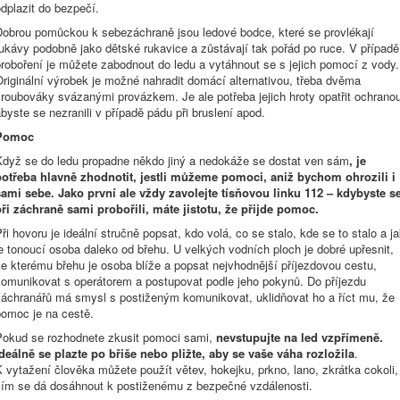
dplazit do bezpečí.
Dobrou pomůckou k sebezáchraně jsou ledové bodce, které se provlékají
ukávy podobně jako dětské rukavice a zůstávají tak pořád po ruce. V případě
roboření je můžete zabodnout do ledu a vytáhnout se s jejich pomocí z vody.
riginální výrobek je možné nahradit domácí alternativou, třeba dvěma
roubováky svázanými provázkem. Je ale potřeba jejich hroty opatřit ochrano
byste se nezranili v případě pádu při bruslení apod.
Pomoc
Když se do ledu propadne někdo jiný a nedokáže se dostat ven sám
, je
potřeba hlavně zhodnotit, jestli můžeme pomoci, aniž bychom ohrozili i
sami sebe. Jako první ale vždy zavolejte tísňovou linku 112 – kdybyste s
při záchraně sami probořili, máte jistotu, že přijde pomoc.
ři hovoru je ideální stručně popsat, kdo volá, co se stalo, kde se to stalo a j
e tonoucí osoba daleko od břehu. U velkých vodních ploch je dobré upřesnit,
e kterému břehu je osoba blíže a popsat nejvhodnější příjezdovou cestu,
komunikovat s operátorem a postupovat podle jeho pokynů. Do příjezdu
záchranářů má smysl s postiženým komunikovat, uklidňovat ho a říct mu, že
pomoc je na cestě.
Pokud se rozhodnete zkusit pomoci sami,
nevstupujte na led vzpřímeně.
Ideálně se plazte po břiše nebo pližte, aby se vaše váha rozložila
.
 vytažení člověka můžete použít větev, hokejku, prkno, lano, zkrátka cokoli,
čím se dá dosáhnout k postiženému z bezpečné vzdálenosti.