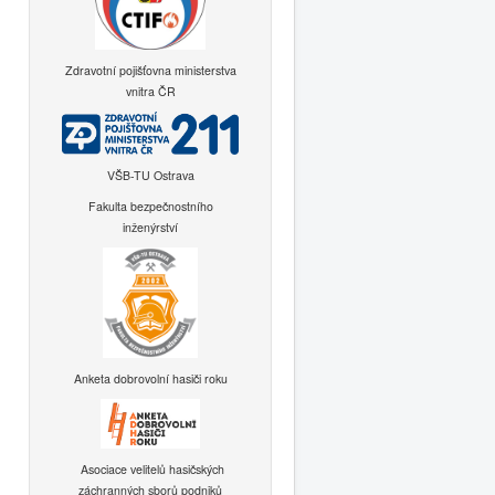
Zdravotní pojišťovna ministerstva
vnitra ČR
VŠB-TU Ostrava
Fakulta bezpečnostního
inženýrství
Anketa dobrovolní hasiči roku
Asociace velitelů hasičských
záchranných sborů podniků