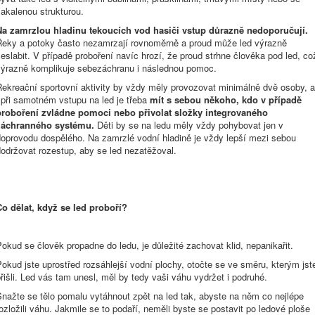
akalenou strukturou.
Na zamrzlou hladinu tekoucích vod hasiči vstup důrazně nedoporučují.
Řeky a potoky často nezamrzají rovnoměrně a proud může led výrazně
eslabit. V případě proboření navíc hrozí, že proud strhne člověka pod led, co
výrazně komplikuje sebezáchranu i následnou pomoc.
Rekreační sportovní aktivity by vždy měly provozovat minimálně dvě osoby, a
 při samotném vstupu na led je třeba
mít s sebou
někoho, kdo v případě
proboření zvládne pomoci nebo přivolat složky integrovaného
záchranného systému.
Děti by se na ledu měly vždy pohybovat jen v
doprovodu dospělého. Na zamrzlé vodní hladině je vždy lepší mezi sebou
dodržovat rozestup, aby se led nezatěžoval.
Co dělat, když se led proboří?
okud se člověk propadne do ledu, je důležité zachovat klid, nepanikařit.
okud jste uprostřed rozsáhlejší vodní plochy, otočte se ve směru, kterým jst
řišli. Led vás tam unesl, měl by tedy vaši váhu vydržet i podruhé.
nažte se tělo pomalu vytáhnout zpět na led tak, abyste na něm co nejlépe
ozložili váhu. Jakmile se to podaří, neměli byste se postavit po ledové ploše