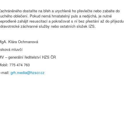
Zachráněného dostaňte na břeh a urychleně ho převlečte nebo zabalte do
suchého oblečení. Pokud nemá hmatatelný puls a nedýchá, je nutné
eprodleně zahájit resuscitaci a pokračovat s ní bez přestání až do příjezdu
zdravotnické záchranné služby nebo ostatních složek IZS.
MgA. Klára Ochmanová
tisková mluvčí
MV – generální ředitelství HZS ČR
Mobil: 775 474 763
e-mail:
grh.media@hzscr.cz