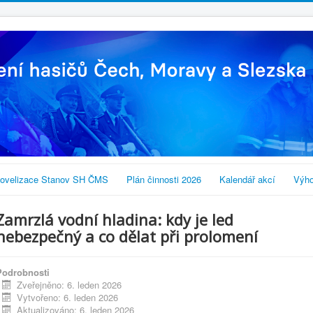
ovelizace Stanov SH ČMS
Plán činnosti 2026
Kalendář akcí
Výho
Zamrzlá vodní hladina: kdy je led
nebezpečný a co dělat při prolomení
Podrobnosti
Zveřejněno: 6. leden 2026
Vytvořeno: 6. leden 2026
Aktualizováno: 6. leden 2026