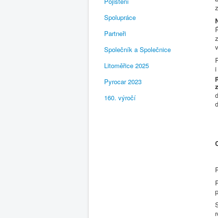
Pojištění
z
Spolupráce
Partneři
z
Společník a Společnice
Litoměřice 2025
i
Pyrocar 2023
160. výročí
P
P
p
S
r