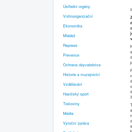
Ústřední orgány
Vnitroorganizační
Ekonomika
Mládež
Represe
N
Prevence
p
Ochrana obyvatelstva
Historie a muzejnictví
n
d
Vzdělávání
c
d
Hasičský sport
Tiskoviny
T
a
Média
n
o
Výroční zpráva
b