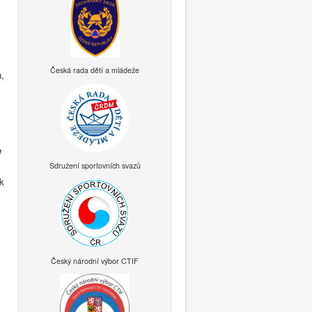
Česká rada dětí a mládeže
u,
e
Sdružení sportovních svazů
ak
Český národní výbor CTIF