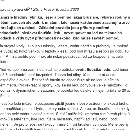
tisková zpráva GŘ HZS, v Praze, 6. ledna 2026
Zamrzlé hladiny rybníků, jezer a přehrad lákají bruslaře, rybáře i rodiny s
dětmi, zároveň ale patří k místům, kde hasiči každoročně zasahují u živo
ohrožujících událostí. Základní pravidla jsou přitom poměrně
jednoduchá: sledovat tloušťku ledu, nevstupovat na led na tekoucích
vodách a vždy být v přítomnosti někoho, kdo může zavolat pomoc.
a stojaté vody, jako jsou rybníky, jezera, vodní nádrže a přehrady, je možné
se vydat až když venkovní teploty klesají pod bod mrazu alespoň po dobu 10
dní. Ani za těchto podmínek ale nelze považovat led za bezpečný na celé
loše.
Před vstupem na zamrzlou hladinu je potřeba
ověřit tloušťku ledu.
Led tenčí
ež 6 centimetrů není bezpečný. Teprve led silný 10 centimetrů unese
ospělého člověka. Bezpečně bruslit se doporučuje až na ledu o síle 15
entimetrů. Pro rekreační sporty, kdy se na ledu pohybuje velké množství lidí
ochází k dynamickému zatížení, je potřeba led daleko silnější, přibližně 20 a
35 cm.
loušťku ledu můžeme bezpečně zjistit jedině v bezprostřední blízkosti břehu,
 to například pomocí tyče, sekery nebo vrtáku. Ale pozor, tloušťka ledu nikdy
ení po celé vodní hladině stejná. Slabší může být zejména v místech přítoků
dtoků a také tam, kde jsou různé nečistoty, například listí, nebo i pod
sněhem. Je proto lepší se takovým místům při bruslení vyhnout. Méně pevný
ývá také led s viditelnými bublinami, prasklinami, tmavými místy nebo se