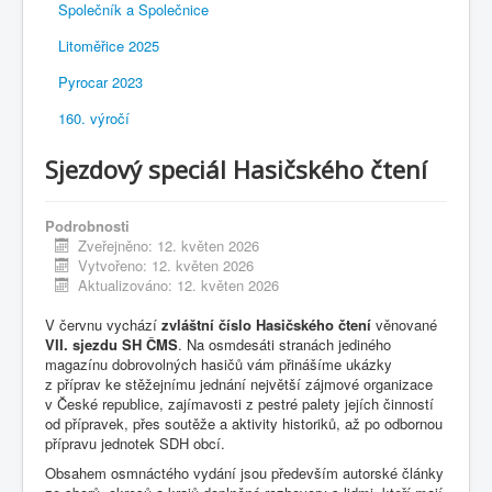
Společník a Společnice
Litoměřice 2025
Pyrocar 2023
160. výročí
Sjezdový speciál Hasičského čtení
Podrobnosti
Zveřejněno: 12. květen 2026
Vytvořeno: 12. květen 2026
Aktualizováno: 12. květen 2026
V červnu vychází
zvláštní číslo Hasičského čtení
věnované
VII. sjezdu SH ČMS
. Na osmdesáti stranách jediného
magazínu dobrovolných hasičů vám přinášíme ukázky
z příprav ke stěžejnímu jednání největší zájmové organizace
v České republice, zajímavosti z pestré palety jejích činností
od přípravek, přes soutěže a aktivity historiků, až po odbornou
přípravu jednotek SDH obcí.
Obsahem osmnáctého vydání jsou především autorské články