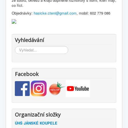
ze sborů, okresů a krajů doplněné rozhovory s lidmi, kteří mají,
co říct.
Objednávky:
hasicke.cteni@gmail.com
, mobil: 602 779 086
Vyhledávání
Vyhledávání...
Facebook
Organizační složky
ÚHŠ JÁNSKÉ KOUPELE