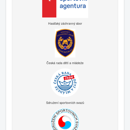
Hasičský záchranný sbor
Česká rada dětí a mládeže
Sdružení sportovních svazů