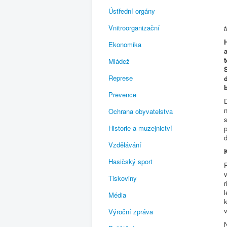
Ústřední orgány
Vnitroorganizační
Ekonomika
Mládež
Represe
Prevence
n
Ochrana obyvatelstva
s
Historie a muzejnictví
p
d
Vzdělávání
Hasičský sport
v
Tiskoviny
r
l
Média
k
Výroční zpráva