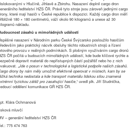
islokovanými v Hlučíně, Jihlavě a Zbirohu. Nasazení doplnil cargo dron
enerálního ředitelství HZS ČR. Právě tyto stroje jsou zároveň jedinými cargo
rony, které mají hasiči v České republice k dispozici. Každý cargo dron měří
řibližně 180 × 180 centimetrů, váží okolo 90 kilogramů a unese až 30
kilogramů nákladu.
Budoucnost zásahů u mimořádných událostí
Úspěšné nasazení v Národním parku České Švýcarsko posloužilo hasičům
ředevším jako praktický nácvik obsluhy těchto robustních strojů a řízení
letového provozu v reálných podmínkách. S plošným využíváním cargo dronů
HZS ČR počítá u budoucích mimořádných událostí, kde bude klíčové rychle a
ezpečně dopravit materiál do nepřístupných částí požářišť nebo ho z nich
vakuovat. „
Jde o posun v technologické a logistické podpoře našich zásahů.
Cargo drony by nám měly umožnit efektivně operovat v místech, kam by se
ěžká technika nedostala a kde transport materiálu lidskou silou znamená
xtrémní fyzickou zátěž pro zasahující hasiče
,“ uvedl plk. Jiří Studnička,
vedoucí oddělení komunikace GŘ HZS ČR.
kpt. Klára Ochmanová
tisková mluvčí
MV – generální ředitelství HZS ČR
el.: 775 474 763