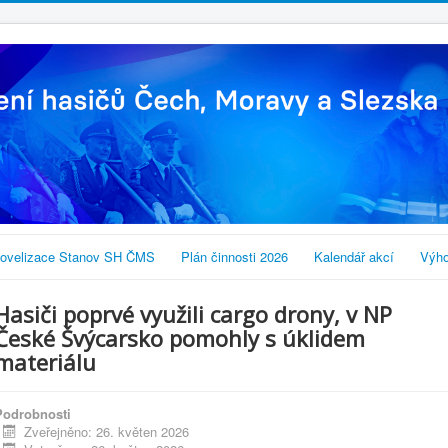
ovelizace Stanov SH ČMS
Plán činnosti 2026
Kalendář akcí
Výho
Hasiči poprvé využili cargo drony, v NP
České Švýcarsko pomohly s úklidem
materiálu
Podrobnosti
Zveřejněno: 26. květen 2026