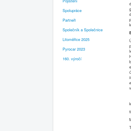
Pojištění
d
g
Spolupráce
d
p
Partneři
Společník a Společnice
Litoměřice 2025
p
Pyrocar 2023
160. výročí
b
e
t
e
T