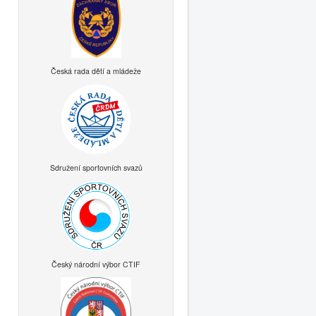
Česká rada dětí a mládeže
Sdružení sportovních svazů
Český národní výbor CTIF