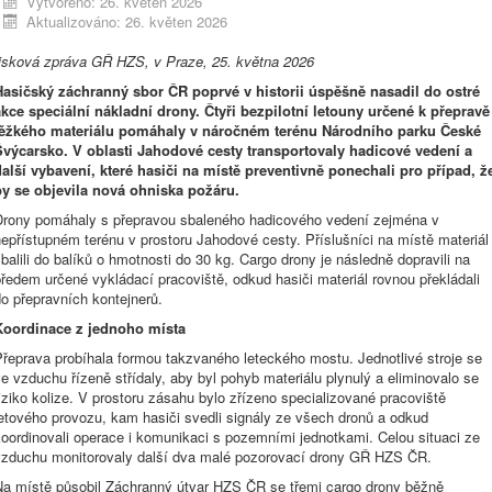
Vytvořeno: 26. květen 2026
Aktualizováno: 26. květen 2026
tisková zpráva GŘ HZS, v Praze, 25. května 2026
Hasičský záchranný sbor ČR poprvé v historii úspěšně nasadil do ostré
akce speciální nákladní drony. Čtyři bezpilotní letouny určené k přepravě
těžkého materiálu pomáhaly v náročném terénu Národního parku České
Švýcarsko. V oblasti Jahodové cesty transportovaly hadicové vedení a
další vybavení, které hasiči na místě preventivně ponechali pro případ, ž
by se objevila nová ohniska požáru.
Drony pomáhaly s přepravou sbaleného hadicového vedení zejména v
epřístupném terénu v prostoru Jahodové cesty. Příslušníci na místě materiál
balili do balíků o hmotnosti do 30 kg. Cargo drony je následně dopravili na
ředem určené vykládací pracoviště, odkud hasiči materiál rovnou překládali
o přepravních kontejnerů.
Koordinace z jednoho místa
Přeprava probíhala formou takzvaného leteckého mostu. Jednotlivé stroje se
e vzduchu řízeně střídaly, aby byl pohyb materiálu plynulý a eliminovalo se
iziko kolize. V prostoru zásahu bylo zřízeno specializované pracoviště
etového provozu, kam hasiči svedli signály ze všech dronů a odkud
oordinovali operace i komunikaci s pozemními jednotkami. Celou situaci ze
vzduchu monitorovaly další dva malé pozorovací drony GŘ HZS ČR.
Na místě působil Záchranný útvar HZS ČR se třemi cargo drony běžně