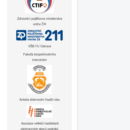
Zdravotní pojišťovna ministerstva
vnitra ČR
VŠB-TU Ostrava
Fakulta bezpečnostního
inženýrství
Anketa dobrovolní hasiči roku
Asociace velitelů hasičských
záchranných sborů podniků