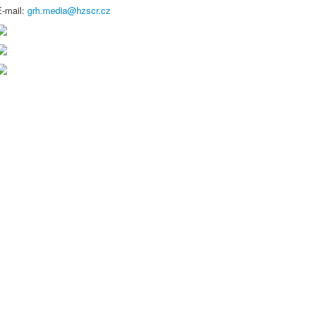
E-mail:
grh.media@hzscr.cz