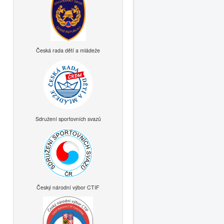
Česká rada dětí a mládeže
Sdružení sportovních svazů
Český národní výbor CTIF