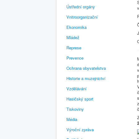
Ústřední orgány
Vnitroorganizační
Ekonomika
Mládež
Represe
Prevence
M
Ochrana obyvatelstva
v
p
Historie a muzejnictví
h
V
Vzdělávání
č
s
Hasičský sport
z
Tiskoviny
č
Média
Výroční zpráva