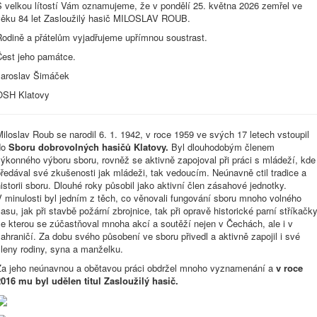
S velkou lítostí Vám oznamujeme, že v pondělí 25. května 2026 zemřel ve
věku 84 let Zasloužilý hasič MILOSLAV ROUB.
Rodině a přátelům vyjadřujeme upřímnou soustrast.
Čest jeho památce.
Jaroslav Šimáček
OSH Klatovy
iloslav Roub se narodil 6. 1. 1942, v roce 1959 ve svých 17 letech vstoupil
do
Sboru dobrovolných hasičů Klatovy.
Byl dlouhodobým členem
ýkonného výboru sboru, rovněž se aktivně zapojoval při práci s mládeží, kde
ředával své zkušenosti jak mládeži, tak vedoucím. Neúnavně ctil tradice a
istorii sboru. Dlouhé roky působil jako aktivní člen zásahové jednotky.
 minulosti byl jedním z těch, co věnovali fungování sboru mnoho volného
asu, jak při stavbě požární zbrojnice, tak při opravě historické parní stříkačky
e kterou se zúčastňoval mnoha akcí a soutěží nejen v Čechách, ale i v
ahraničí. Za dobu svého působení ve sboru přivedl a aktivně zapojil i své
leny rodiny, syna a manželku.
Za jeho neúnavnou a obětavou práci obdržel mnoho vyznamenání a
v roce
2016 mu byl udělen titul Zasloužilý hasič.