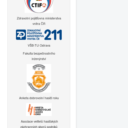
Zdravotní pojišťovna ministerstva
vnitra ČR
VŠB-TU Ostrava
Fakulta bezpečnostního
inženýrství
Anketa dobrovolní hasiči roku
Asociace velitelů hasičských
záchranných sborů podniků